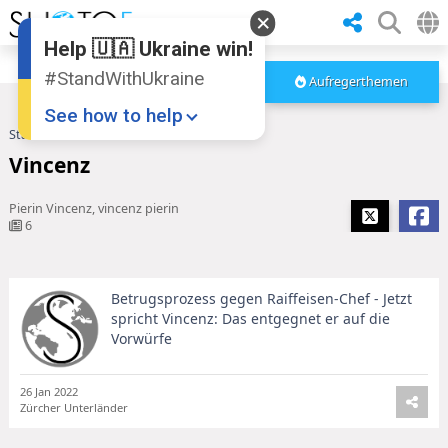
Help 🇺🇦 Ukraine win!
#StandWithUkraine
Aufregerthemen
See how to help
Startseite
Vincenz
Vincenz
Pierin Vincenz, vincenz pierin
6
Betrugsprozess gegen Raiffeisen-Chef - Jetzt
Donate
💸
spricht Vincenz: Das entgegnet er auf die
Vorwürfe
Support Ukraine
❤
Share this widget
📌
26 Jan 2022
Zürcher Unterländer