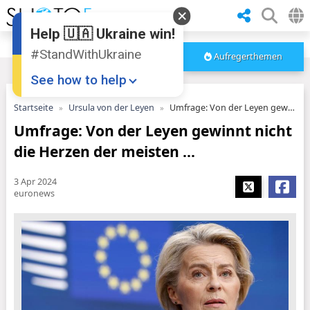
Help 🇺🇦 Ukraine win!
#StandWithUkraine
Aufregerthemen
See how to help
Startseite
Ursula von der Leyen
Umfrage: Von der Leyen gewinnt nicht die Herzen der meisten ...
Umfrage: Von der Leyen gewinnt nicht
die Herzen der meisten ...
3 Apr 2024
euronews
Donate
💸
Support Ukraine
❤
Share this widget
📌