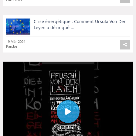
Crise énergétique : Comment Ursula Von Der
Leyen a dézingué ...
19 Mär 2024
Pan.be