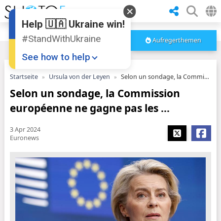
Help 🇺🇦 Ukraine win!
#StandWithUkraine
Aufregerthemen
See how to help
Startseite
Ursula von der Leyen
Selon un sondage, la Commission européenne ne gagne pas les ...
Selon un sondage, la Commission
européenne ne gagne pas les ...
3 Apr 2024
Euronews
Donate
💸
Support Ukraine
❤
Share this widget
📌