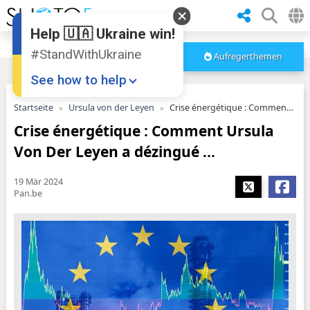
Help 🇺🇦 Ukraine win!
#StandWithUkraine
Aufregerthemen
See how to help
Startseite
Ursula von der Leyen
Crise énergétique : Comment Ursula Von Der Leyen a dézingué ...
Crise énergétique : Comment Ursula
Von Der Leyen a dézingué ...
19 Mär 2024
Pan.be
Donate
💸
Support Ukraine
❤
Share this widget
📌