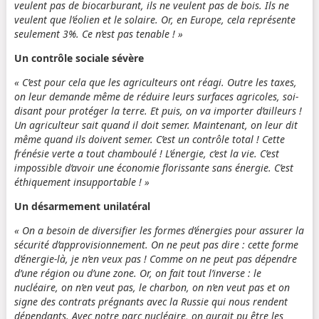
veulent pas de biocarburant, ils ne veulent pas de bois. Ils ne
veulent que l’éolien et le solaire. Or, en Europe, cela représente
seulement 3%. Ce n’est pas tenable ! »
Un contrôle sociale sévère
« C’est pour cela que les agriculteurs ont réagi. Outre les taxes,
on leur demande même de réduire leurs surfaces agricoles, soi-
disant pour protéger la terre. Et puis, on va importer d’ailleurs !
Un agriculteur sait quand il doit semer. Maintenant, on leur dit
même quand ils doivent semer. C’est un contrôle total ! Cette
frénésie verte a tout chamboulé ! L’énergie, c’est la vie. C’est
impossible d’avoir une économie florissante sans énergie. C’est
éthiquement insupportable ! »
Un désarmement unilatéral
« On a besoin de diversifier les formes d’énergies pour assurer la
sécurité d’approvisionnement. On ne peut pas dire : cette forme
d’énergie-là, je n’en veux pas ! Comme on ne peut pas dépendre
d’une région ou d’une zone. Or, on fait tout l’inverse : le
nucléaire, on n’en veut pas, le charbon, on n’en veut pas et on
signe des contrats prégnants avec la Russie qui nous rendent
dépendants. Avec notre parc nucléaire, on aurait pu être les