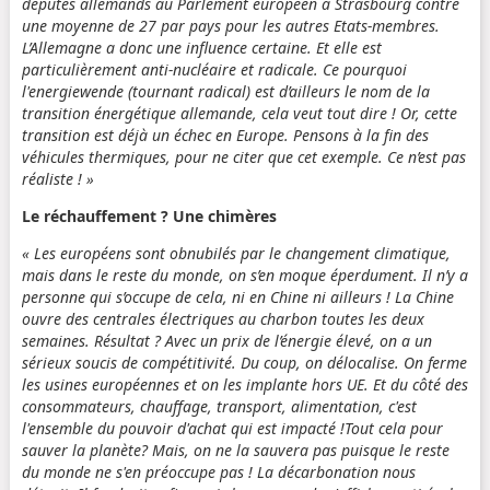
députés allemands au Parlement européen à Strasbourg contre
une moyenne de 27 par pays pour les autres Etats-membres.
L’Allemagne a donc une influence certaine. Et elle est
particulièrement anti-nucléaire et radicale. Ce pourquoi
l'energiewende (tournant radical) est d’ailleurs le nom de la
transition énergétique allemande, cela veut tout dire ! Or, cette
transition est déjà un échec en Europe. Pensons à la fin des
véhicules thermiques, pour ne citer que cet exemple. Ce n’est pas
réaliste ! »
Le réchauffement ? Une chimères
« Les européens sont obnubilés par le changement climatique,
mais dans le reste du monde, on s’en moque éperdument. Il n’y a
personne qui s’occupe de cela, ni en Chine ni ailleurs ! La Chine
ouvre des centrales électriques au charbon toutes les deux
semaines. Résultat ? Avec un prix de l’énergie élevé, on a un
sérieux soucis de compétitivité. Du coup, on délocalise. On ferme
les usines européennes et on les implante hors UE. Et du côté des
consommateurs, chauffage, transport, alimentation, c'est
l'ensemble du pouvoir d'achat qui est impacté !Tout cela pour
sauver la planète? Mais, on ne la sauvera pas puisque le reste
du monde ne s'en préoccupe pas ! La décarbonation nous