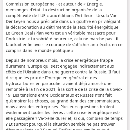
Commission européenne - et auteur de « Energie,
mensonges d'état. La destruction organisée de la
compétitivité de l'UE » aux éditions l'Artilleur - Ursula Von
Der Leyen nous a précipité dans un gouffre en privilégiant
la décarbonation au détriment de la sécurité énergétique.
Le Green Deal (Plan vert) est un véritable massacre pour
l’industrie. « La sobriété heureuse, cela ne marche pas ! Il
faudrait enfin avoir le courage de s’afficher anti-écolo, en ce
compris dans le monde politique »
Depuis de nombreux mois, la crise énergétique frappe
durement l’Europe qui s’est engagée indirectement aux
côtés de l’Ukraine dans une guerre contre la Russie. Il faut
dire que les prix de l’énergie en général et des
hydrocarbures en particulier avaient déjà amorcé une
remontée à la fin de 2021, à la sortie de la crise de la Covid-
19. Les tensions entre Occidentaux et Russes n’ont fait
qu’empirer les choses, au grand dam des consommateurs,
mais aussi des entreprises. Plusieurs questions brûlent
évidemment toutes les lèvres : cette crise énergétique est-
elle passagère ? Va-t-elle durer et, si oui, combien de temps
? Et surtout pourquoi la situation semble ne pas trouver
d’issue salvatrice ? Samuel Furfari nous explique tout.