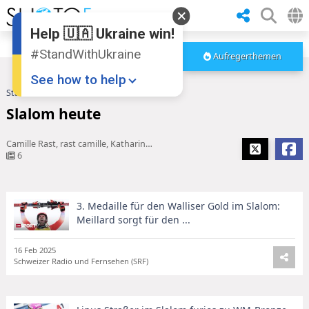
Help 🇺🇦 Ukraine win!
#StandWithUkraine
Aufregerthemen
See how to help
Startseite
Slalom heute
Slalom heute
Camille Rast, rast camille, Katharina Liensberger, slalom damen wm, Liensberger
6
3. Medaille für den Walliser Gold im Slalom:
Donate
💸
Meillard sorgt für den ...
Support Ukraine
❤
16 Feb 2025
Schweizer Radio und Fernsehen (SRF)
Share this widget
📌