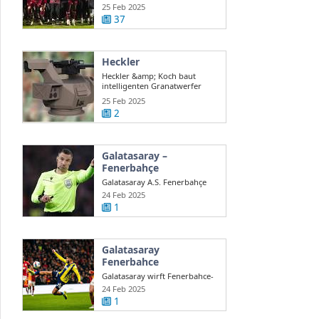
auch ...
25 Feb 2025
37
Heckler
Heckler &amp; Koch baut
intelligenten Granatwerfer
gegen Drohnen
25 Feb 2025
2
Galatasaray –
Fenerbahçe
Galatasaray A.S. Fenerbahçe
A.S. en direct Süper Lig turque
24 Feb 2025
...
1
Galatasaray
Fenerbahce
Galatasaray wirft Fenerbahce-
Coach Mourinho Rassismus
24 Feb 2025
vor
1