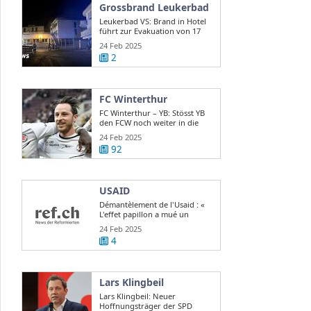
Grossbrand Leukerbad
Leukerbad VS: Brand in Hotel
führt zur Evakuation von 17
Gästen
24 Feb 2025
2
FC Winterthur
FC Winterthur – YB: Stösst YB
den FCW noch weiter in die
Krise?
24 Feb 2025
92
USAID
Démantèlement de l'Usaid : «
L'effet papillon a mué un
scandale d ...
24 Feb 2025
4
Lars Klingbeil
Lars Klingbeil: Neuer
Hoffnungsträger der SPD