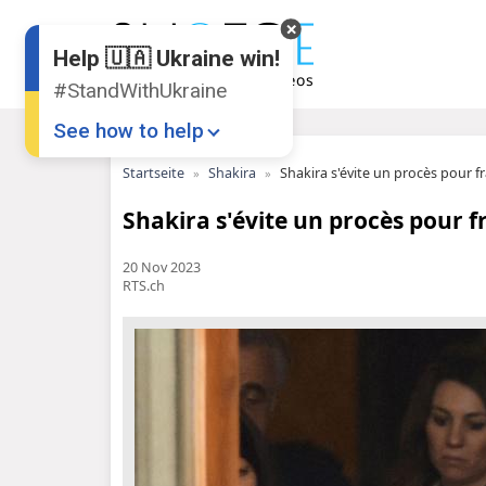
Help 🇺🇦 Ukraine win!
#StandWithUkraine
See how to help
Startseite
Shakira
Shakira s'évite un procès pour f
Shakira s'évite un procès pour f
20 Nov 2023
RTS.ch
Donate
💸
Support Ukraine
❤
Share this widget
📌