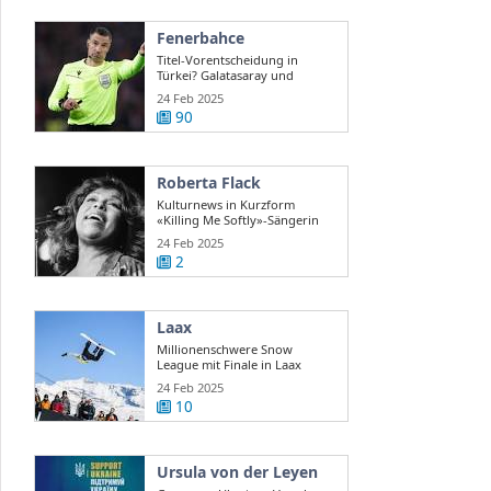
Fenerbahce
Titel-Vorentscheidung in
Türkei? Galatasaray und
Fenerbahce ...
24 Feb 2025
90
Roberta Flack
Kulturnews in Kurzform
«Killing Me Softly»-Sängerin
Roberta Flack ...
24 Feb 2025
2
Laax
Millionenschwere Snow
League mit Finale in Laax
24 Feb 2025
10
Ursula von der Leyen