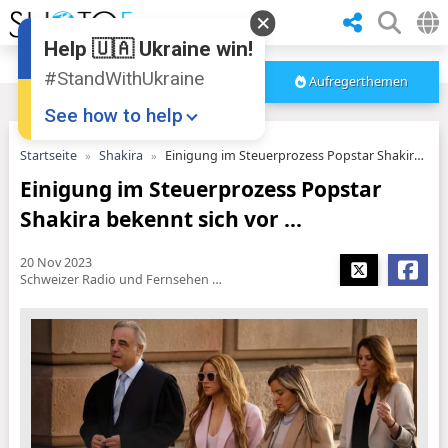
Help 🇺🇦 Ukraine win!
#StandWithUkraine
Aufregerthemen
See how to help
Startseite
Shakira
Einigung im Steuerprozess Popstar Shakira bekennt sich vor ...
Einigung im Steuerprozess Popstar
Shakira bekennt sich vor ...
20 Nov 2023
Schweizer Radio und Fernsehen (SRF)
Donate
💸
Support Ukraine
❤
Share this widget
📌