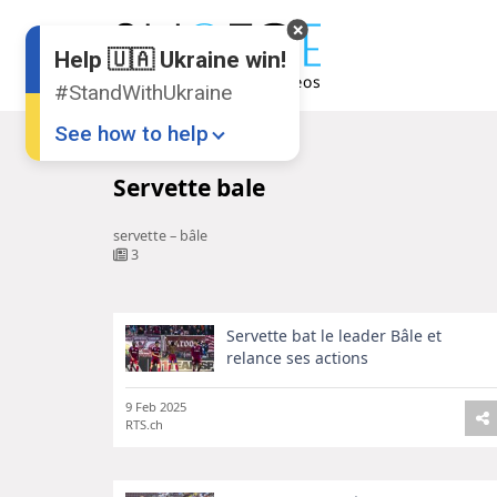
Help 🇺🇦 Ukraine win!
#StandWithUkraine
See how to help
Startseite
Servette bale
Servette bale
servette – bâle
3
Servette bat le leader Bâle et
Donate
💸
relance ses actions
Support Ukraine
❤
9 Feb 2025
RTS.ch
Share this widget
📌