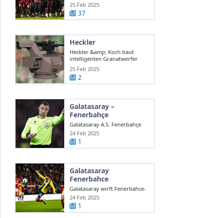
auch ...
25 Feb 2025
37
Heckler
Heckler &amp; Koch baut
intelligenten Granatwerfer
gegen Drohnen
25 Feb 2025
2
Galatasaray –
Fenerbahçe
Galatasaray A.S. Fenerbahçe
A.S. en direct Süper Lig turque
24 Feb 2025
...
1
Galatasaray
Fenerbahce
Galatasaray wirft Fenerbahce-
Coach Mourinho Rassismus
24 Feb 2025
vor
1