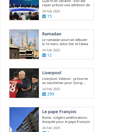
Guerre en Ukraine : Von der
Leyen prévoit une adhésion de
l ...
24 Feb 2025
15
Ramadan
Le ramadan pourrait débuter
le 1e mars, selon Dar el-Fatwa
24 Feb 2025
12
Liverpool
Liverpool, Valence : ça tourne
au cauchemar pour Giorgi ...
24 Feb 2025
299
Le pape François
Rome: «Légère amélioration»
évoquée pour le pape François
24 Feb 2025