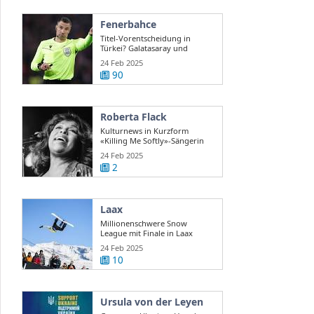
Fenerbahce
Titel-Vorentscheidung in
Türkei? Galatasaray und
Fenerbahce ...
24 Feb 2025
90
Roberta Flack
Kulturnews in Kurzform
«Killing Me Softly»-Sängerin
Roberta Flack ...
24 Feb 2025
2
Laax
Millionenschwere Snow
League mit Finale in Laax
24 Feb 2025
10
Ursula von der Leyen