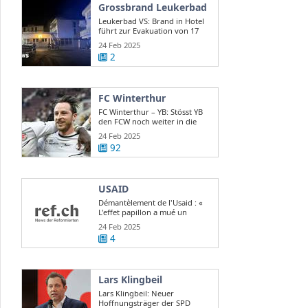
Grossbrand Leukerbad
Leukerbad VS: Brand in Hotel
führt zur Evakuation von 17
Gästen
24 Feb 2025
2
FC Winterthur
FC Winterthur – YB: Stösst YB
den FCW noch weiter in die
Krise?
24 Feb 2025
92
USAID
Démantèlement de l'Usaid : «
L'effet papillon a mué un
scandale d ...
24 Feb 2025
4
Lars Klingbeil
Lars Klingbeil: Neuer
Hoffnungsträger der SPD