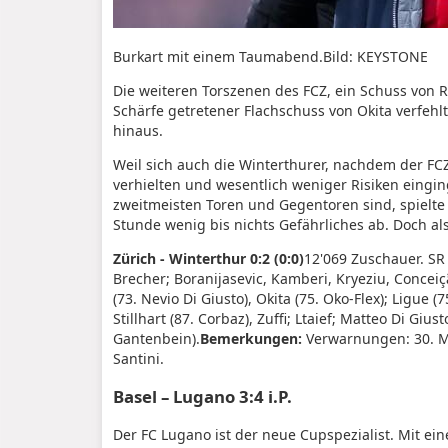
Burkart mit einem Taumabend.
Bild: KEYSTONE
Die weiteren Torszenen des FCZ, ein Schuss von 
Schärfe getretener Flachschuss von Okita verfeh
hinaus.
Weil sich auch die Winterthurer, nachdem der FCZ
verhielten und wesentlich weniger Risiken eingin
zweitmeisten Toren und Gegentoren sind, spielte 
Stunde wenig bis nichts Gefährliches ab. Doch als
Zürich - Winterthur 0:2 (0:0)
12'069 Zuschauer. SR
Brecher; Boranijasevic, Kamberi, Kryeziu, Conceiç
(73. Nevio Di Giusto), Okita (75. Oko-Flex); Ligue (75
Stillhart (87. Corbaz), Zuffi; Ltaief; Matteo Di Giust
Gantenbein).
Bemerkungen:
Verwarnungen: 30. Ma
Santini.
Basel – Lugano 3:4 i.P.
Der FC Lugano ist der neue Cupspezialist. Mit ei