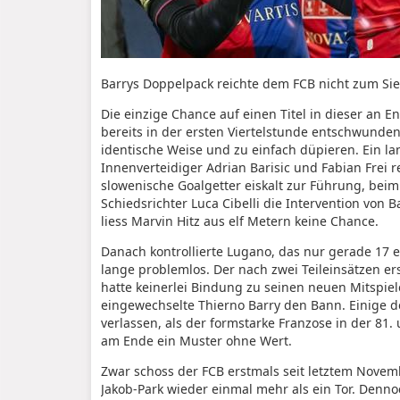
Barrys Doppelpack reichte dem FCB nicht zum Sie
Die einzige Chance auf einen Titel in dieser an 
bereits in der ersten Viertelstunde entschwunden
identische Weise und zu einfach düpieren. Ein lang
Innenverteidiger Adrian Barisic und Fabian Frei r
slowenische Goalgetter eiskalt zur Führung, beim
Schiedsrichter Luca Cibelli die Intervention von B
liess Marvin Hitz aus elf Metern keine Chance.
Danach kontrollierte Lugano, das nur gerade 17 ei
lange problemlos. Der nach zwei Teileinsätzen er
hatte keinerlei Bindung zu seinen neuen Mitspiele
eingewechselte Thierno Barry den Bann. Einige de
verlassen, als der formstarke Franzose in der 81
am Ende ein Muster ohne Wert.
Zwar schoss der FCB erstmals seit letztem Novem
Jakob-Park wieder einmal mehr als ein Tor. Denn