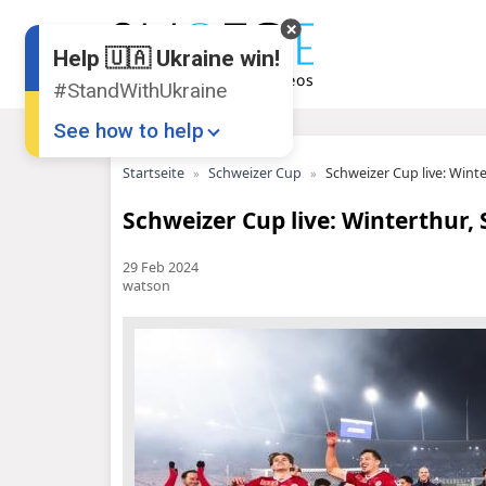
Help 🇺🇦 Ukraine win!
#StandWithUkraine
See how to help
Startseite
Schweizer Cup
Schweizer Cup live: Winte
Schweizer Cup live: Winterthur, 
29 Feb 2024
watson
Donate
💸
Support Ukraine
❤
Share this widget
📌