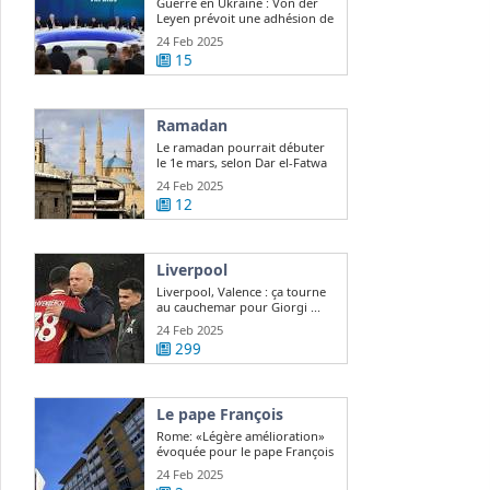
Guerre en Ukraine : Von der
Leyen prévoit une adhésion de
l ...
24 Feb 2025
15
Ramadan
Le ramadan pourrait débuter
le 1e mars, selon Dar el-Fatwa
24 Feb 2025
12
Liverpool
Liverpool, Valence : ça tourne
au cauchemar pour Giorgi ...
24 Feb 2025
299
Le pape François
Rome: «Légère amélioration»
évoquée pour le pape François
24 Feb 2025