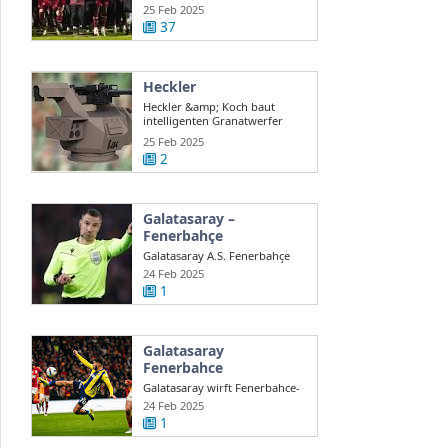
auch ...
25 Feb 2025
37
Heckler
Heckler &amp; Koch baut
intelligenten Granatwerfer
gegen Drohnen
25 Feb 2025
2
Galatasaray –
Fenerbahçe
Galatasaray A.S. Fenerbahçe
A.S. en direct Süper Lig turque
24 Feb 2025
...
1
Galatasaray
Fenerbahce
Galatasaray wirft Fenerbahce-
Coach Mourinho Rassismus
24 Feb 2025
vor
1