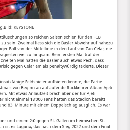
g.
Bild: KEYSTONE
Enttäuschungen so reichen Saison schien für den FCB
 zu sein. Zweimal liess sich die Basler Abwehr auf nahezu
er Ball von der Mittellinie in den Lauf von Zan Celar, die
eagierten viel zu langsam. Beim ersten Mal traf der
 zweiten Mal hatten die Basler auch etwas Pech, dass
arisic gegen Celar am als penaltywürdig taxierte. Dieser
nsatzfähige Feldspieler aufbieten konnte, die Partie
stmals von Beginn an auflaufende Rückkehrer Albian Ajeti
rn. Mit etwas Anlaufzeit brach aber der für Ajeti
r nicht einmal 18'000 Fans hatten das Stadion bereits
. und 83. Minute mit einem Doppelschlag ausglich. Es war
ber und einem 2:0 gegen St. Gallen im heimischen St.
och ist es Lugano, das nach dem Sieg 2022 und dem Final