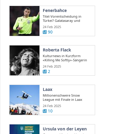
Fenerbahce
Titel-Vorentscheidung in
Türkei? Galatasaray und
Fenerbahce ...
24 Feb 2025
90
Roberta Flack
Kulturnews in Kurzform
«Killing Me Softly»-Sängerin
Roberta Flack ...
24 Feb 2025
2
Laax
Millionenschwere Snow
League mit Finale in Laax
24 Feb 2025
10
Ursula von der Leyen