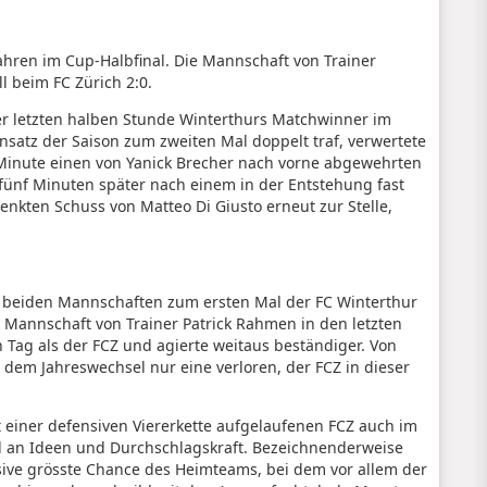
Jahren im Cup-Halbfinal. Die Mannschaft von Trainer
 beim FC Zürich 2:0.
er letzten halben Stunde Winterthurs Matchwinner im
insatz der Saison zum zweiten Mal doppelt traf, verwertete
. Minute einen von Yanick Brecher nach vorne abgewehrten
 fünf Minuten später nach einem in der Entstehung fast
enkten Schuss von Matteo Di Giusto erneut zur Stelle,
n beiden Mannschaften zum ersten Mal der FC Winterthur
e Mannschaft von Trainer Patrick Rahmen in den letzten
Tag als der FCZ und agierte weitaus beständiger. Von
 dem Jahreswechsel nur eine verloren, der FCZ in dieser
it einer defensiven Viererkette aufgelaufenen FCZ auch im
ttel an Ideen und Durchschlagskraft. Bezeichnenderweise
nsive grösste Chance des Heimteams, bei dem vor allem der