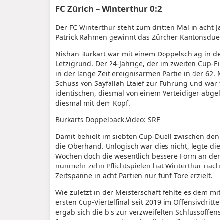
FC Zürich – Winterthur 0:2
Der FC Winterthur steht zum dritten Mal in acht 
Patrick Rahmen gewinnt das Zürcher Kantonsduell
Nishan Burkart war mit einem Doppelschlag in d
Letzigrund. Der 24-Jährige, der im zweiten Cup-E
in der lange Zeit ereignisarmen Partie in der 62
Schuss von Sayfallah Ltaief zur Führung und war
identischen, diesmal von einem Verteidiger abgel
diesmal mit dem Kopf.
Burkarts Doppelpack.
Video: SRF
Damit behielt im siebten Cup-Duell zwischen de
die Oberhand. Unlogisch war dies nicht, legte di
Wochen doch die wesentlich bessere Form an den 
nunmehr zehn Pflichtspielen hat Winterthur nach
Zeitspanne in acht Partien nur fünf Tore erzielt.
Wie zuletzt in der Meisterschaft fehlte es dem m
ersten Cup-Viertelfinal seit 2019 im Offensivdri
ergab sich die bis zur verzweifelten Schlussoffe