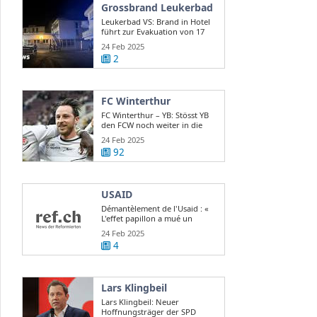
Grossbrand Leukerbad
Leukerbad VS: Brand in Hotel
führt zur Evakuation von 17
Gästen
24 Feb 2025
2
FC Winterthur
FC Winterthur – YB: Stösst YB
den FCW noch weiter in die
Krise?
24 Feb 2025
92
USAID
Démantèlement de l'Usaid : «
L'effet papillon a mué un
scandale d ...
24 Feb 2025
4
Lars Klingbeil
Lars Klingbeil: Neuer
Hoffnungsträger der SPD