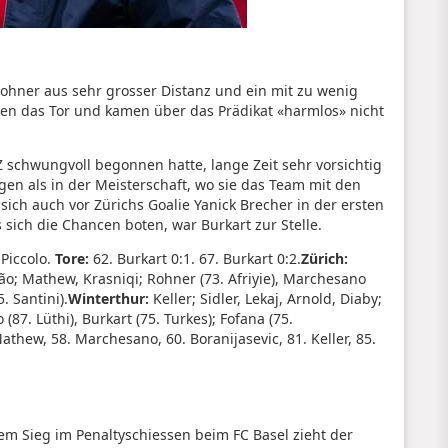
Rohner aus sehr grosser Distanz und ein mit zu wenig
lten das Tor und kamen über das Prädikat «harmlos» nicht
 schwungvoll begonnen hatte, lange Zeit sehr vorsichtig
gen als in der Meisterschaft, wo sie das Team mit den
sich auch vor Zürichs Goalie Yanick Brecher in der ersten
 sich die Chancen boten, war Burkart zur Stelle.
 Piccolo.
Tore:
62. Burkart 0:1. 67. Burkart 0:2.
Zürich:
ão; Mathew, Krasniqi; Rohner (73. Afriyie), Marchesano
. Santini).
Winterthur:
Keller; Sidler, Lekaj, Arnold, Diaby;
o (87. Lüthi), Burkart (75. Turkes); Fofana (75.
thew, 58. Marchesano, 60. Boranijasevic, 81. Keller, 85.
nem Sieg im Penaltyschiessen beim FC Basel zieht der