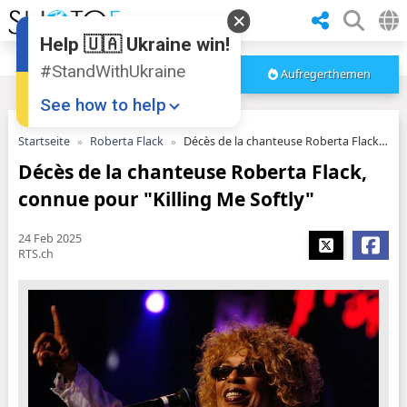
Help 🇺🇦 Ukraine win!
#StandWithUkraine
Aufregerthemen
See how to help
Startseite
Roberta Flack
Décès de la chanteuse Roberta Flack, connue pour "Killing Me Softly"
Décès de la chanteuse Roberta Flack,
connue pour "Killing Me Softly"
24 Feb 2025
RTS.ch
Donate
💸
Support Ukraine
❤
Share this widget
📌