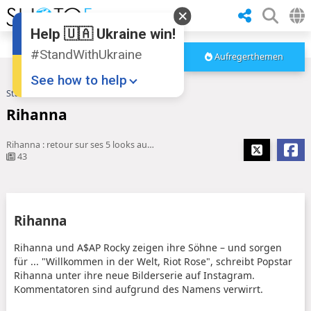
Help 🇺🇦 Ukraine win!
#StandWithUkraine
Aufregerthemen
See how to help
Startseite
Rihanna
Rihanna
Rihanna : retour sur ses 5 looks audacieux au tribunal, au côté d'A ...
43
Donate
💸
Rihanna
Support Ukraine
❤
Rihanna und A$AP Rocky zeigen ihre Söhne – und sorgen
für ... "Willkommen in der Welt, Riot Rose", schreibt Popstar
Share this widget
📌
Rihanna unter ihre neue Bilderserie auf Instagram.
Kommentatoren sind aufgrund des Namens verwirrt.