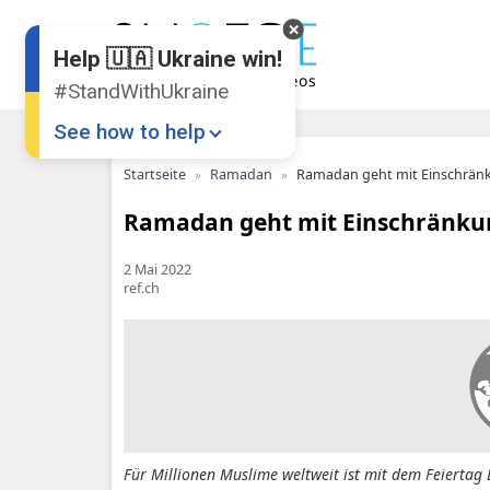
Help 🇺🇦 Ukraine win!
#StandWithUkraine
See how to help
Startseite
Ramadan
Ramadan geht mit Einschrän
Ramadan geht mit Einschränku
2 Mai 2022
ref.ch
Donate
💸
Support Ukraine
❤
Share this widget
📌
Für Millionen Muslime weltweit ist mit dem Feiertag