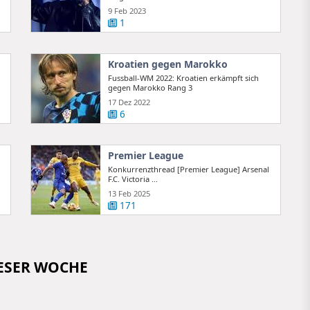
9 Feb 2023
1
Kroatien gegen Marokko
Fussball-WM 2022: Kroatien erkämpft sich
gegen Marokko Rang 3
17 Dez 2022
6
Premier League
Konkurrenzthread [Premier League] Arsenal
F.C. Victoria ...
13 Feb 2025
171
IESER WOCHE