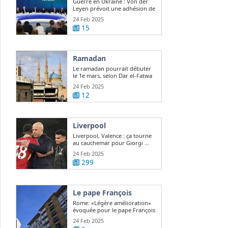
Guerre en Ukraine : Von der
Leyen prévoit une adhésion de
l ...
24 Feb 2025
15
Ramadan
Le ramadan pourrait débuter
le 1e mars, selon Dar el-Fatwa
24 Feb 2025
12
Liverpool
Liverpool, Valence : ça tourne
au cauchemar pour Giorgi ...
24 Feb 2025
299
Le pape François
Rome: «Légère amélioration»
évoquée pour le pape François
24 Feb 2025