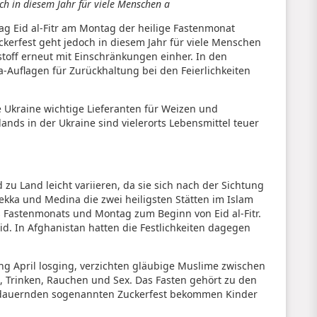
h in diesem Jahr für viele Menschen a
tag Eid al-Fitr am Montag der heilige Fastenmonat
rfest geht jedoch in diesem Jahr für viele Menschen
stoff erneut mit Einschränkungen einher. In den
-Auflagen für Zurückhaltung bei den Feierlichkeiten
e Ukraine wichtige Lieferanten für Weizen und
nds in der Ukraine sind vielerorts Lebensmittel teuer
 Land leicht variieren, da sie sich nach der Sichtung
kka und Medina die zwei heiligsten Stätten im Islam
s Fastenmonats und Montag zum Beginn von Eid al-Fitr.
d. In Afghanistan hatten die Festlichkeiten dagegen
g April losging, verzichten gläubige Muslime zwischen
Trinken, Rauchen und Sex. Das Fasten gehört zu den
e dauernden sogenannten Zuckerfest bekommen Kinder