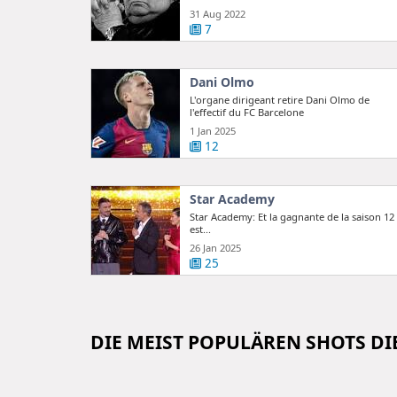
gestorben
31 Aug 2022
7
Dani Olmo
L'organe dirigeant retire Dani Olmo de
l'effectif du FC Barcelone
1 Jan 2025
12
Star Academy
Star Academy: Et la gagnante de la saison 12
est...
26 Jan 2025
25
DIE MEIST POPULÄREN SHOTS D