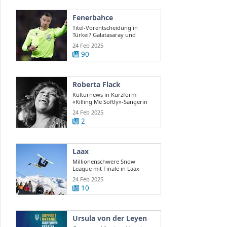
Fenerbahce
Titel-Vorentscheidung in
Türkei? Galatasaray und
Fenerbahce ...
24 Feb 2025
90
Roberta Flack
Kulturnews in Kurzform
«Killing Me Softly»-Sängerin
Roberta Flack ...
24 Feb 2025
2
Laax
Millionenschwere Snow
League mit Finale in Laax
24 Feb 2025
10
Ursula von der Leyen