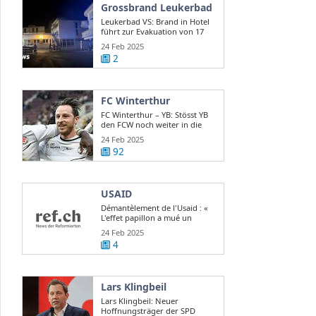
Grossbrand Leukerbad
Leukerbad VS: Brand in Hotel
führt zur Evakuation von 17
Gästen
24 Feb 2025
2
FC Winterthur
FC Winterthur – YB: Stösst YB
den FCW noch weiter in die
Krise?
24 Feb 2025
92
USAID
Démantèlement de l'Usaid : «
L'effet papillon a mué un
scandale d ...
24 Feb 2025
4
Lars Klingbeil
Lars Klingbeil: Neuer
Hoffnungsträger der SPD