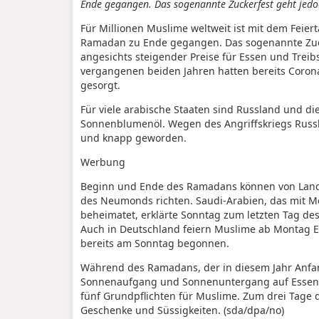
Ende gegangen. Das sogenannte Zuckerfest geht jedoc
Für Millionen Muslime weltweit ist mit dem Feier
Ramadan zu Ende gegangen. Das sogenannte Zucke
angesichts steigender Preise für Essen und Treib
vergangenen beiden Jahren hatten bereits Corona
gesorgt.
Für viele arabische Staaten sind Russland und di
Sonnenblumenöl. Wegen des Angriffskriegs Russla
und knapp geworden.
Werbung
Beginn und Ende des Ramadans können von Land zu
des Neumonds richten. Saudi-Arabien, das mit Me
beheimatet, erklärte Sonntag zum letzten Tag de
Auch in Deutschland feiern Muslime ab Montag Ei
bereits am Sonntag begonnen.
Während des Ramadans, der in diesem Jahr Anfan
Sonnenaufgang und Sonnenuntergang auf Essen, 
fünf Grundpflichten für Muslime. Zum drei Tag
Geschenke und Süssigkeiten. (sda/dpa/no)