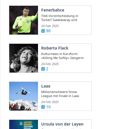
Fenerbahce
Titel-Vorentscheidung in
Türkei? Galatasaray und
Fenerbahce ...
24 Feb 2025
90
Roberta Flack
Kulturnews in Kurzform
«Killing Me Softly»-Sängerin
Roberta Flack ...
24 Feb 2025
2
Laax
Millionenschwere Snow
League mit Finale in Laax
24 Feb 2025
10
Ursula von der Leyen