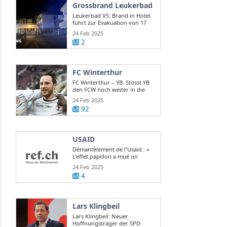
Grossbrand Leukerbad
Leukerbad VS: Brand in Hotel
führt zur Evakuation von 17
Gästen
24 Feb 2025
2
FC Winterthur
FC Winterthur – YB: Stösst YB
den FCW noch weiter in die
Krise?
24 Feb 2025
92
USAID
Démantèlement de l'Usaid : «
L'effet papillon a mué un
scandale d ...
24 Feb 2025
4
Lars Klingbeil
Lars Klingbeil: Neuer
Hoffnungsträger der SPD