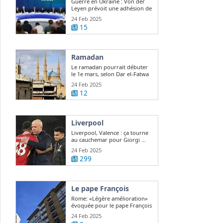
Guerre en Ukraine : Von der
Leyen prévoit une adhésion de
l ...
24 Feb 2025
15
Ramadan
Le ramadan pourrait débuter
le 1e mars, selon Dar el-Fatwa
24 Feb 2025
12
Liverpool
Liverpool, Valence : ça tourne
au cauchemar pour Giorgi ...
24 Feb 2025
299
Le pape François
Rome: «Légère amélioration»
évoquée pour le pape François
24 Feb 2025