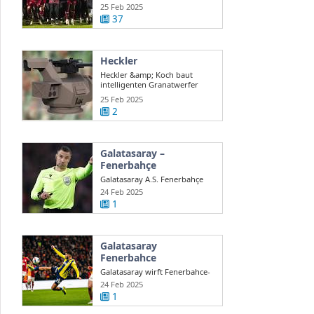
auch ...
25 Feb 2025
37
Heckler
Heckler &amp; Koch baut
intelligenten Granatwerfer
gegen Drohnen
25 Feb 2025
2
Galatasaray –
Fenerbahçe
Galatasaray A.S. Fenerbahçe
A.S. en direct Süper Lig turque
24 Feb 2025
...
1
Galatasaray
Fenerbahce
Galatasaray wirft Fenerbahce-
Coach Mourinho Rassismus
24 Feb 2025
vor
1