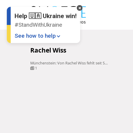
Help 🇺🇦 Ukraine win!
#StandWithUkraine
See how to help
Startseite
Rachel Wiss
Rachel Wiss
Münchenstein: Von Rachel Wiss fehlt seit Samstag jede Spur
1
Donate
💸
Support Ukraine
❤
Share this widget
📌