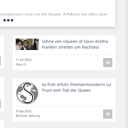
nformationen rund um die Queen. Erfahren Sie alles über
 Wir halten Sie stets auf dem Laufenden und liefern Ihnen
Söhne von «Queen of Soul» Aretha
Franklin streiten um Nachlass
hten bekannt, sondern auch für ihren einzigartigen Stil.
bevorzugt und wie sie ihren Look gekonnt in Szene setzt.
glichen Mode.
11 Jul 2023
Nau.ch
So früh erfuhr Premierministerin Liz
Truss vom Tod der Queen
9 Sep 2022
Berliner Zeitung