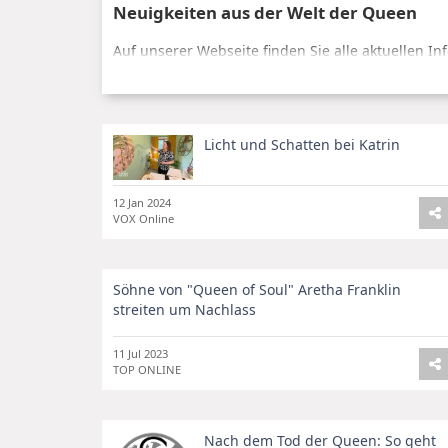
Neuigkeiten aus der Welt der Queen
Auf unserer Webseite finden Sie alle aktuellen I
ihre neuesten Projekte, Auftritte und Ereignisse.
spannende Hintergrundinformationen.
Die Queen und die Mode
Licht und Schatten bei Katrin
Die Queen ist nicht nur für ihre königlichen Pflic
Erfahren Sie bei uns, welche Designer die Queen 
12 Jan 2024
Tauchen Sie ein in die glamouröse Welt der köni
VOX Online
Söhne von "Queen of Soul" Aretha Franklin
streiten um Nachlass
11 Jul 2023
TOP ONLINE
Nach dem Tod der Queen: So geht