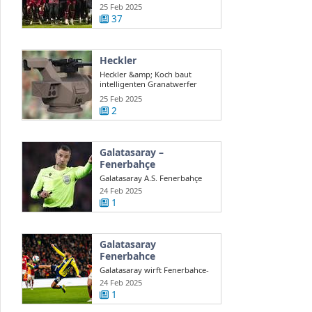
auch ...
25 Feb 2025
37
Heckler
Heckler &amp; Koch baut
intelligenten Granatwerfer
gegen Drohnen
25 Feb 2025
2
Galatasaray –
Fenerbahçe
Galatasaray A.S. Fenerbahçe
A.S. en direct Süper Lig turque
24 Feb 2025
...
1
Galatasaray
Fenerbahce
Galatasaray wirft Fenerbahce-
Coach Mourinho Rassismus
24 Feb 2025
vor
1