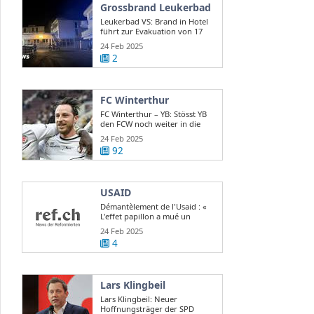
Grossbrand Leukerbad
Leukerbad VS: Brand in Hotel
führt zur Evakuation von 17
Gästen
24 Feb 2025
2
FC Winterthur
FC Winterthur – YB: Stösst YB
den FCW noch weiter in die
Krise?
24 Feb 2025
92
USAID
Démantèlement de l'Usaid : «
L'effet papillon a mué un
scandale d ...
24 Feb 2025
4
Lars Klingbeil
Lars Klingbeil: Neuer
Hoffnungsträger der SPD