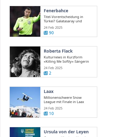
Fenerbahce
Titel-Vorentscheidung in
Türkei? Galatasaray und
Fenerbahce ...
24 Feb 2025
90
Roberta Flack
Kulturnews in Kurzform
«Killing Me Softly»-Sängerin
Roberta Flack ...
24 Feb 2025
2
Laax
Millionenschwere Snow
League mit Finale in Laax
24 Feb 2025
10
Ursula von der Leyen