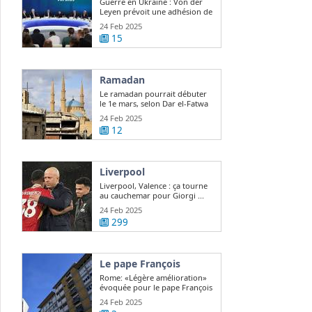
Guerre en Ukraine : Von der
Leyen prévoit une adhésion de
l ...
24 Feb 2025
15
Ramadan
Le ramadan pourrait débuter
le 1e mars, selon Dar el-Fatwa
24 Feb 2025
12
Liverpool
Liverpool, Valence : ça tourne
au cauchemar pour Giorgi ...
24 Feb 2025
299
Le pape François
Rome: «Légère amélioration»
évoquée pour le pape François
24 Feb 2025