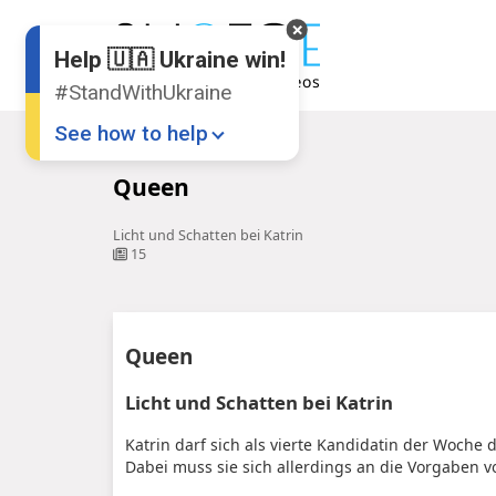
Help 🇺🇦 Ukraine win!
#StandWithUkraine
See how to help
Startseite
Queen
Queen
Licht und Schatten bei Katrin
15
Donate
💸
Queen
Support Ukraine
❤
Licht und Schatten bei Katrin
Share this widget
📌
Katrin darf sich als vierte Kandidatin der Woche
Dabei muss sie sich allerdings an die Vorgaben 