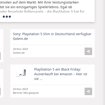
ekonsolen auf dem Markt. Mit ihrer leistungsstarken
 sie ein einzigartiges Spielerlebnis. Egal ob
er fesselnde Rollenspiele – die PlayStation 5 hat für
Sony: Playstation 5 Slim in Deutschland verfügbar
die PlayStation 5. Viele Händler haben den Preis stark
Golem.de
ppchen zu ermöglichen. Besonders bei Online-Händlern
erkauft. Daher lohnt es sich, frühzeitig nach den besten
24 Nov 2023
Golem.de
PlayStation 5 am Black Friday:
Ausverkauft bei Amazon – Hier ist
sie ...
24 Nov 2023
Berliner Morgenpost