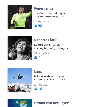
Fenerbahce
Titel-Vorentscheidung in
Türkei? Galatasaray und
Fenerbahce ...
24 Feb 2025
90
Roberta Flack
Kulturnews in Kurzform
«Killing Me Softly»-Sängerin
Roberta Flack ...
24 Feb 2025
2
Laax
Millionenschwere Snow
League mit Finale in Laax
24 Feb 2025
10
Ursula von der Leyen