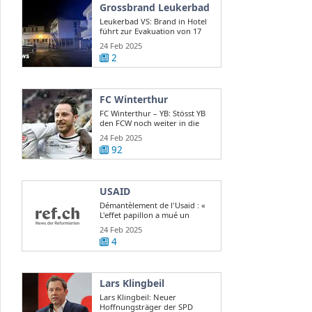
Grossbrand Leukerbad
Leukerbad VS: Brand in Hotel
führt zur Evakuation von 17
Gästen
24 Feb 2025
2
FC Winterthur
FC Winterthur – YB: Stösst YB
den FCW noch weiter in die
Krise?
24 Feb 2025
92
USAID
Démantèlement de l'Usaid : «
L'effet papillon a mué un
scandale d ...
24 Feb 2025
4
Lars Klingbeil
Lars Klingbeil: Neuer
Hoffnungsträger der SPD