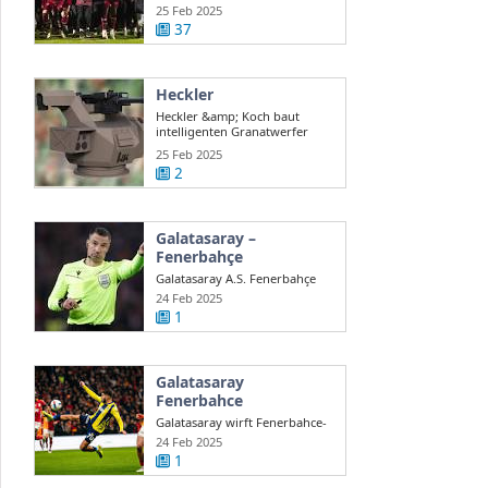
auch ...
25 Feb 2025
37
Heckler
Heckler &amp; Koch baut
intelligenten Granatwerfer
gegen Drohnen
25 Feb 2025
2
Galatasaray –
Fenerbahçe
Galatasaray A.S. Fenerbahçe
A.S. en direct Süper Lig turque
24 Feb 2025
...
1
Galatasaray
Fenerbahce
Galatasaray wirft Fenerbahce-
Coach Mourinho Rassismus
24 Feb 2025
vor
1