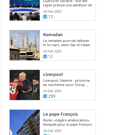
Guerre en Ukraine : Von der
Leyen prévoit une adhésion de
l ...
24 Feb 2025
15
Ramadan
Le ramadan pourrait débuter
le 1e mars, selon Dar el-Fatwa
24 Feb 2025
12
Liverpool
Liverpool, Valence : ça tourne
au cauchemar pour Giorgi ...
24 Feb 2025
299
Le pape François
Rome: «Légère amélioration»
évoquée pour le pape François
24 Feb 2025