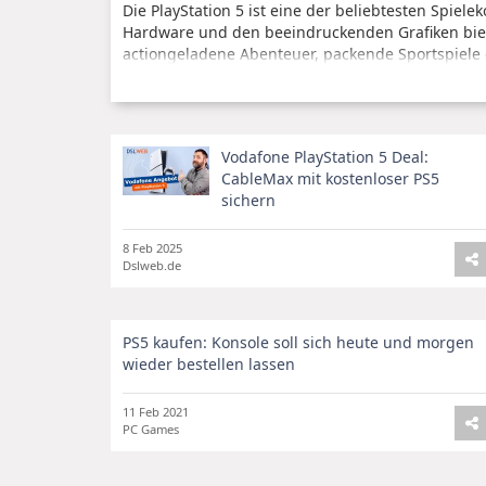
Die PlayStation 5 ist eine der beliebtesten Spiel
Hardware und den beeindruckenden Grafiken bietet
actiongeladene Abenteuer, packende Sportspiele od
jeden Gamer etwas zu bieten.
Black Friday Angebote
Vodafone PlayStation 5 Deal:
Zum Black Friday gibt es zahlreiche Angebote für 
CableMax mit kostenloser PS5
reduziert, um den Kunden ein besonderes Schnä
sichern
wie Amazon sind die Konsolen jedoch schnell ausv
Angeboten zu suchen und schnell zuzugreifen.
8 Feb 2025
Dslweb.de
PS5 kaufen: Konsole soll sich heute und morgen
wieder bestellen lassen
11 Feb 2021
PC Games