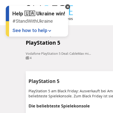
Help 🇺🇦 Ukraine win!
#StandWithUkraine
See how to help
Startseite
PlayStation 5
PlayStation 5
Vodafone PlayStation 5 Deal: CableMax mit kostenloser PS5 sichern
4
Donate
💸
PlayStation 5
Support Ukraine
❤
PlayStation 5 am Black Friday: Ausverkauft bei Amaz
beliebteste Spielekonsole. Zum Black Friday ist sie
Share this widget
📌
Die beliebteste Spielekonsole