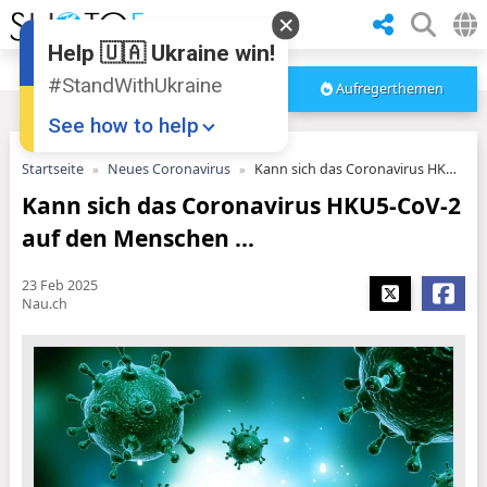
Help 🇺🇦 Ukraine win!
#StandWithUkraine
Aufregerthemen
See how to help
Startseite
Neues Coronavirus
Kann sich das Coronavirus HKU5-CoV-2 auf den Menschen ...
Kann sich das Coronavirus HKU5-CoV-2
auf den Menschen ...
23 Feb 2025
Nau.ch
Donate
💸
Support Ukraine
❤
Share this widget
📌