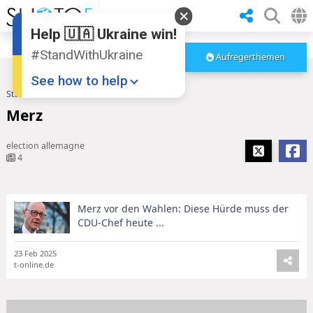
Help 🇺🇦 Ukraine win!
#StandWithUkraine
Aufregerthemen
See how to help
Startseite
Merz
Merz
election allemagne
4
Merz vor den Wahlen: Diese Hürde muss der
Donate
💸
CDU-Chef heute ...
Support Ukraine
❤
23 Feb 2025
t-online.de
Share this widget
📌