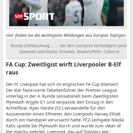
Hier finden Sie die wichtigsten Meldungen aus Europas Topligen.
Grosse Enttäuschung ...
... bei den Liverpool-Verteidigern Jarell
Quansah und Kostas Tsimikas.
Reuters/Peter Cziborra
FA Cup: Zweitligist wirft Liverpooler B-Elf
raus
Der FC Liverpool hat sich im englischen FA Cup blamiert.
Der klar favorisierte Tabellenführer der Premier League
unterlag in der 4. Runde sensationell beim Zweitligisten
Plymouth Argyle 0:1 und verpasste den Einzug in den
Achtelfinal. Ryan Hardie (52.) verwandelte für den
Aussenseiter einen Elfmeter, den Liverpools Harvey Elliott
durch ein Handspiel verursacht hatte. FCZ-Leihgabe Nikola
Katic spielte bei Plymouth durch und wurde zum «Man of
the match» gekrönt. Liverpool, das auf Topstars wie