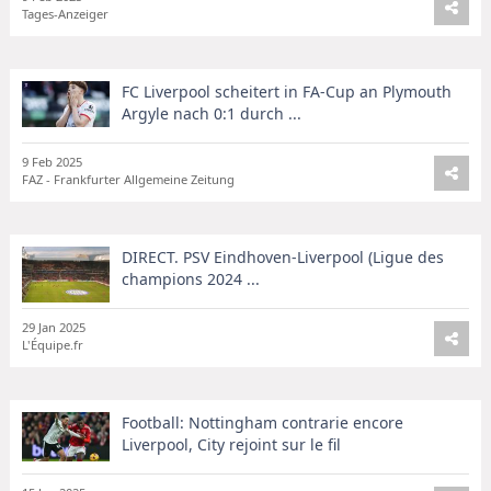
Tages-Anzeiger
FC Liverpool scheitert in FA-Cup an Plymouth
Argyle nach 0:1 durch ...
9 Feb 2025
FAZ - Frankfurter Allgemeine Zeitung
DIRECT. PSV Eindhoven-Liverpool (Ligue des
champions 2024 ...
29 Jan 2025
L'Équipe.fr
Football: Nottingham contrarie encore
Liverpool, City rejoint sur le fil