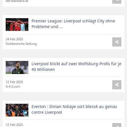
derStandard.at
Premier League: Liverpool schlägt City ohne
Probleme und ...
24 Feb 2025
Süddeutsche Zeitung
Liverpool blickt auf zwei Wolfsburg-Profis für je
40 Millionen
12 Feb 2025
4-4-2.com
Everton : Iliman Ndiaye sort blessé au genou
contre Liverpool
12 Feb 2025