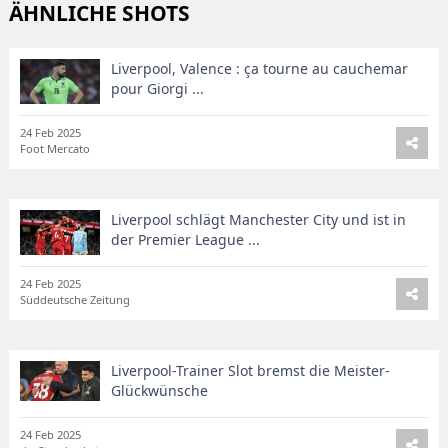
ÄHNLICHE SHOTS
Liverpool, Valence : ça tourne au cauchemar
pour Giorgi ...
24 Feb 2025
Foot Mercato
Liverpool schlägt Manchester City und ist in
der Premier League ...
24 Feb 2025
Süddeutsche Zeitung
Liverpool-Trainer Slot bremst die Meister-
Glückwünsche
24 Feb 2025