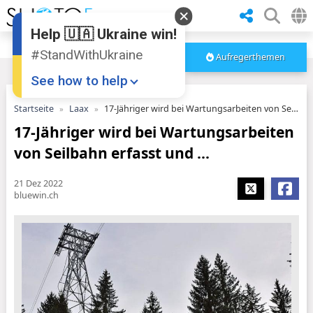
Help 🇺🇦 Ukraine win!
#StandWithUkraine
Aufregerthemen
See how to help
Startseite
Laax
17-Jähriger wird bei Wartungsarbeiten von Seilbahn erfasst und ...
17-Jähriger wird bei Wartungsarbeiten
von Seilbahn erfasst und ...
21 Dez 2022
bluewin.ch
Donate
💸
Support Ukraine
❤
Share this widget
📌