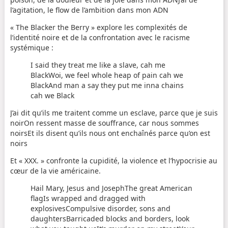
l’agitation, le flow de l’ambition dans mon ADN
« The Blacker the Berry » explore les complexités de
l’identité noire et de la confrontation avec le racisme
systémique :
I said they treat me like a slave, cah me
BlackWoi, we feel whole heap of pain cah we
BlackAnd man a say they put me inna chains
cah we Black
J’ai dit qu’ils me traitent comme un esclave, parce que je suis
noirOn ressent masse de souffrance, car nous sommes
noirsEt ils disent qu’ils nous ont enchaînés parce qu’on est
noirs
Et « XXX. » confronte la cupidité, la violence et l’hypocrisie au
cœur de la vie américaine.
Hail Mary, Jesus and JosephThe great American
flagIs wrapped and dragged with
explosivesCompulsive disorder, sons and
daughtersBarricaded blocks and borders, look