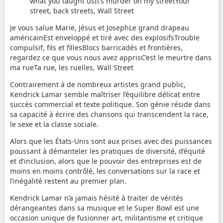
what you taught usIt’s murder on my streetYour
street, back streets, Wall Street
Je vous salue Marie, Jésus et JosephLe grand drapeau
américainEst enveloppé et tiré avec des explosifsTrouble
compulsif, fils et fillesBlocs barricadés et frontières,
regardez ce que vous nous avez apprisC’est le meurtre dans
ma rueTa rue, les ruelles, Wall Street
Contrairement à de nombreux artistes grand public,
Kendrick Lamar semble maîtriser l’équilibre délicat entre
succès commercial et texte politique. Son génie réside dans
sa capacité à écrire des chansons qui transcendent la race,
le sexe et la classe sociale.
Alors que les États-Unis sont aux prises avec des puissances
poussant à démanteler les pratiques de diversité, d’équité
et d’inclusion, alors que le pouvoir des entreprises est de
moins en moins contrôlé, les conversations sur la race et
l’inégalité restent au premier plan.
Kendrick Lamar n’a jamais hésité à traiter de vérités
dérangeantes dans sa musique et le Super Bowl est une
occasion unique de fusionner art, militantisme et critique