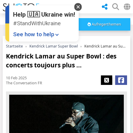
Help 🇺🇦 Ukraine win!
#StandWithUkraine
Aufregerthemen
See how to help
Startseite
Kendrick Lamar Super Bowl
Kendrick Lamar au Super Bowl : des concerts toujours plus ...
Kendrick Lamar au Super Bowl : des
concerts toujours plus ...
10 Feb 2025
The Conversation FR
Donate
💸
Support Ukraine
❤
Share this widget
📌