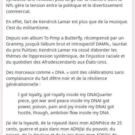
NFL gère la tension entre la politique et le divertissement
commercial.
En effet, l’art de Kendrick Lamar est plus que de la musique.
C’est du militantisme.
Depuis son album To Pimp a Butterfly, récompensé par un
Grammy, jusqu’à l’album brut et introspectif DAMN., lauréat
du prix Pulitzer, Kendrick Lamar n’a cessé d’aborder les
thèmes de l’oppression systémique, de l’injustice raciale et
du quotidien des Afrodescendants aux États-Unis.
Des morceaux comme « DNA. » sont des célébrations sans
complaisance du fait d’être noir et de la résilience
générationnelle :
I got loyalty, got royalty inside my DNAQuarter
piece, got war and peace inside my DNAI got
power, poison, pain and joy inside my DNAI got
hustle, though, ambition flow inside my DNA
J’ai de la loyauté, de la royauté dans mon ADNPièce de 25
cents, guerre et paix dans mon ADNJ’ai du pouvoir, du
poison, de la douleur et de la joie dans mon ADNJ’ai de