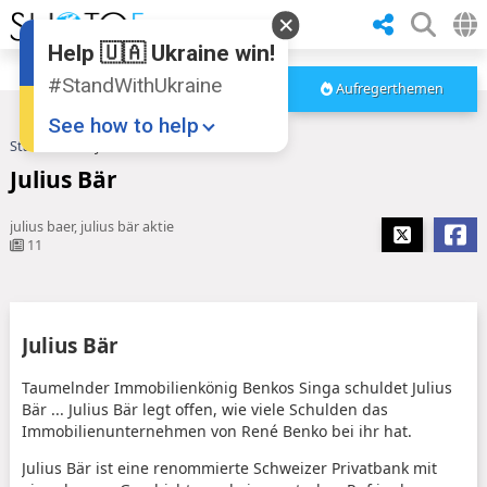
Help 🇺🇦 Ukraine win!
#StandWithUkraine
Aufregerthemen
See how to help
Startseite
Julius Bär
Julius Bär
julius baer, julius bär aktie
11
Donate
💸
Julius Bär
Support Ukraine
❤
Taumelnder Immobilienkönig Benkos Singa schuldet Julius
Bär ... Julius Bär legt offen, wie viele Schulden das
Share this widget
📌
Immobilienunternehmen von René Benko bei ihr hat.
Julius Bär ist eine renommierte Schweizer Privatbank mit