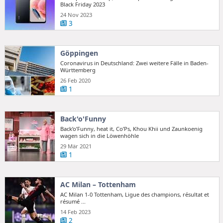
Black Friday 2023
24 Nov 2023
3
Göppingen
Coronavirus in Deutschland: Zwei weitere Fälle in Baden-
Württemberg
26 Feb 2020
1
Back'o'Funny
Back’o’Funny, heat it, Co’Ps, Khou Khii und Zaunkoenig
wagen sich in die Löwenhöhle
29 Mär 2021
1
AC Milan – Tottenham
AC Milan 1-0 Tottenham, Ligue des champions, résultat et
résumé ...
14 Feb 2023
2