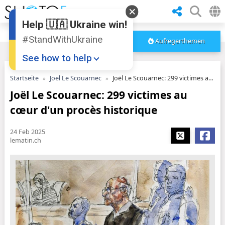
Help 🇺🇦 Ukraine win!
#StandWithUkraine
Aufregerthemen
See how to help
Startseite
Joel Le Scouarnec
Joël Le Scouarnec: 299 victimes au cœur d'un procès historique
Joël Le Scouarnec: 299 victimes au
cœur d'un procès historique
24 Feb 2025
lematin.ch
Donate
💸
Support Ukraine
❤
Share this widget
📌