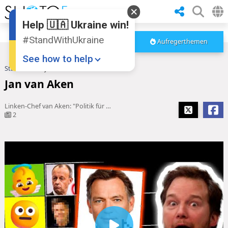
Help 🇺🇦 Ukraine win!
#StandWithUkraine
Aufregerthemen
See how to help
Startseite
Jan van Aken
Jan van Aken
Linken-Chef van Aken: "Politik für die ganze Gesellschaft machen"
2
Donate
💸
Support Ukraine
❤
Share this widget
📌