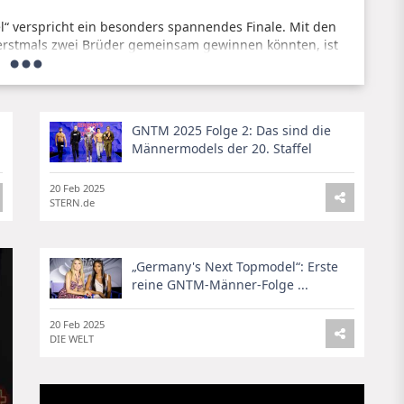
l“ verspricht ein besonders spannendes Finale. Mit den
 erstmals zwei Brüder gemeinsam gewinnen könnten, ist
scheidung, wer am Ende den begehrten Titel mit nach
.
GNTM 2025 Folge 2: Das sind die
Männermodels der 20. Staffel
s verlassen. Trotzdem haben sie es weit geschafft und
 von „GNTM“ verspricht eine aufregende und überraschende
20 Feb 2025
ten.
STERN.de
„Germany's Next Topmodel“: Erste
reine GNTM-Männer-Folge ...
20 Feb 2025
DIE WELT