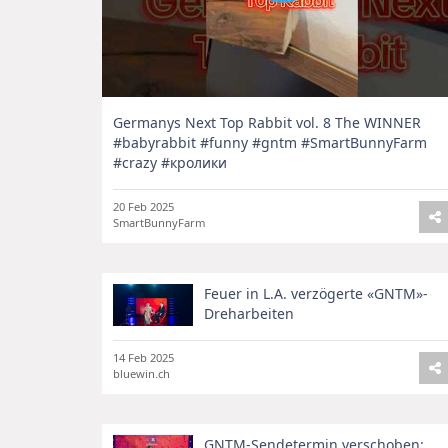
Germanys Next Top Rabbit vol. 8 The WINNER
#babyrabbit #funny #gntm #SmartBunnyFarm
#crazy #кролики
20 Feb 2025
SmartBunnyFarm
Feuer in L.A. verzögerte «GNTM»-
Dreharbeiten
14 Feb 2025
bluewin.ch
GNTM-Sendetermin verschoben: