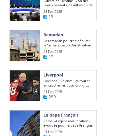
Guerre en Ukraine : Von der
Leyen prévoit une adhésion de
l ...
24 Feb 2025
15
Ramadan
Le ramadan pourrait débuter
le 1e mars, selon Dar el-Fatwa
24 Feb 2025
12
Liverpool
Liverpool, Valence : ça tourne
au cauchemar pour Giorgi ...
24 Feb 2025
299
Le pape François
Rome: «Légère amélioration»
évoquée pour le pape François
24 Feb 2025