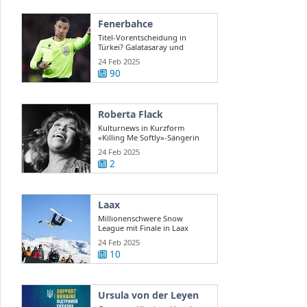
Fenerbahce
Titel-Vorentscheidung in
Türkei? Galatasaray und
Fenerbahce ...
24 Feb 2025
90
Roberta Flack
Kulturnews in Kurzform
«Killing Me Softly»-Sängerin
Roberta Flack ...
24 Feb 2025
2
Laax
Millionenschwere Snow
League mit Finale in Laax
24 Feb 2025
10
Ursula von der Leyen