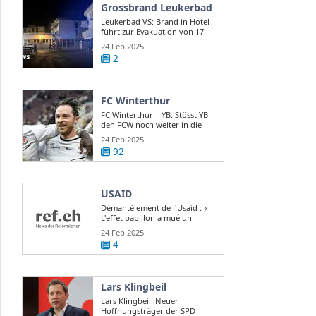
Grossbrand Leukerbad
Leukerbad VS: Brand in Hotel
führt zur Evakuation von 17
Gästen
24 Feb 2025
2
FC Winterthur
FC Winterthur – YB: Stösst YB
den FCW noch weiter in die
Krise?
24 Feb 2025
92
USAID
Démantèlement de l'Usaid : «
L'effet papillon a mué un
scandale d ...
24 Feb 2025
4
Lars Klingbeil
Lars Klingbeil: Neuer
Hoffnungsträger der SPD