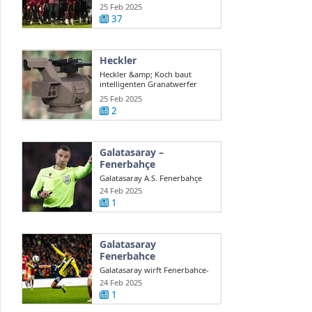
auch ...
25 Feb 2025
37
Heckler
Heckler &amp; Koch baut
intelligenten Granatwerfer
gegen Drohnen
25 Feb 2025
2
Galatasaray –
Fenerbahçe
Galatasaray A.S. Fenerbahçe
A.S. en direct Süper Lig turque
24 Feb 2025
...
1
Galatasaray
Fenerbahce
Galatasaray wirft Fenerbahce-
Coach Mourinho Rassismus
24 Feb 2025
vor
1