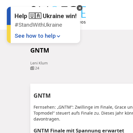
Help 🇺🇦 Ukraine win!
#StandWithUkraine
See how to help
Startseite
GNTM
GNTM
Leni Klum
24
Donate
💸
GNTM
Support Ukraine
❤
Fernsehen: „GNTM“: Zwillinge im Finale, Grace u
Topmodel“ steuert aufs Finale zu. Dieses Jahr k
Share this widget
📌
davontragen.
GNTM Finale mit Spannung erwartet