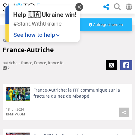
Help 🇺🇦 Ukraine win!
#StandWithUkraine
Aufregerthemen
See how to help
Startseite
France-Autriche
France-Autriche
autriche – france, France, france foot, kante, Didier Deschamps, autriche france, France Euro 2024, france euro, match france, ralf rangnick, Rabiot, match france euro 2024, Maignan, Maximilian Wöber, match france autriche
2
France-Autriche: la FFF communique sur la
Donate
💸
fracture du nez de Mbappé
Support Ukraine
❤
18 Jun 2024
BFMTV.COM
Share this widget
📌