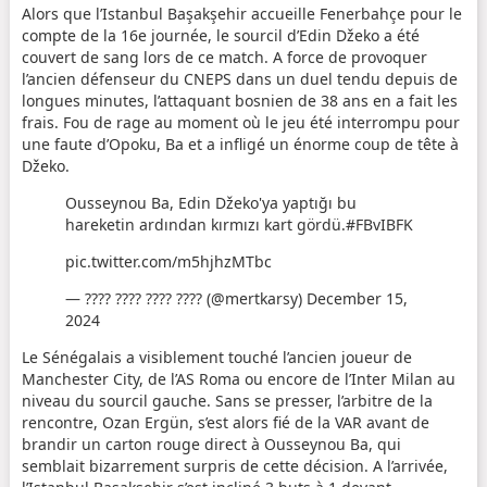
Alors que l’Istanbul Başakşehir accueille Fenerbahçe pour le
compte de la 16e journée, le sourcil d’Edin Džeko a été
couvert de sang lors de ce match.
A force de provoquer
l’ancien défenseur du CNEPS dans un duel tendu depuis de
longues minutes, l’attaquant bosnien de 38 ans en a fait les
frais.
Fou de rage au moment où le jeu été interrompu pour
une faute d’Opoku, Ba et a infligé un énorme coup de tête à
Džeko.
Ousseynou Ba, Edin Džeko'ya yaptığı bu
hareketin ardından kırmızı kart gördü.#FBvIBFK
pic.twitter.com/m5hjhzMTbc
— ???? ???? ???? ???? (@mertkarsy) December 15,
2024
Le Sénégalais a visiblement touché l’ancien joueur de
Manchester City, de l’AS Roma ou encore de l’Inter Milan au
niveau du sourcil gauche. Sans se presser, l’arbitre de la
rencontre, Ozan Ergün, s’est alors fié de la VAR avant de
brandir un carton rouge direct à Ousseynou Ba, qui
semb
lait bizarrement surpris de cette décision. A l’arrivée,