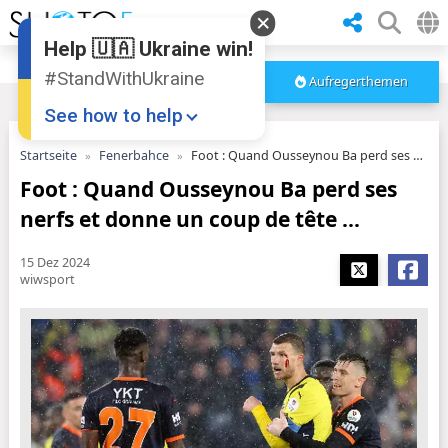
Help 🇺🇦 Ukraine win!
#StandWithUkraine
Aufregerthemen
See how to help
Startseite
Fenerbahce
Foot : Quand Ousseynou Ba perd ses nerfs et donne un coup de tête ...
Foot : Quand Ousseynou Ba perd ses
nerfs et donne un coup de tête ...
15 Dez 2024
wiwsport
Donate
💸
Support Ukraine
❤
Share this widget
📌