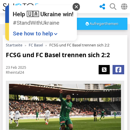
Help 🇺🇦 Ukraine win!
#StandWithUkraine
Aufregerthemen
See how to help
Startseite
FC Basel
FCSG und FC Basel trennen sich 2:2
FCSG und FC Basel trennen sich 2:2
23 Feb 2025
Rheintal24
Donate
💸
Support Ukraine
❤
Share this widget
📌