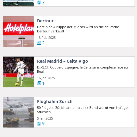
7
Dertour
Hotelplan-Gruppe der Migros wird an die deutsche
Dertour verkauft
13 Feb 2025
2
Real Madrid – Celta Vigo
DIRECT. Coupe d'Espagne: le Celta sans complexe face au
Real
16 Jan 2025
1
Flughafen Zürich
50 Flüge in Zürich annulliert +++ Bund warnt von heftigen
Stürmen
5 Jan 2025
9