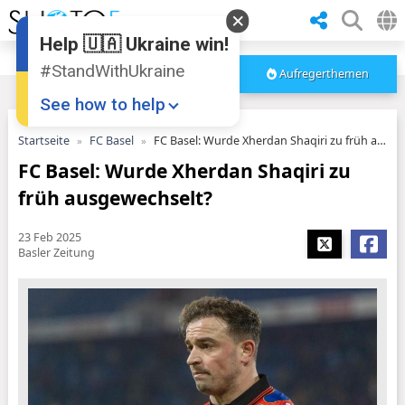
Help 🇺🇦 Ukraine win!
#StandWithUkraine
Aufregerthemen
See how to help
Startseite
FC Basel
FC Basel: Wurde Xherdan Shaqiri zu früh ausgewechselt?
FC Basel: Wurde Xherdan Shaqiri zu
früh ausgewechselt?
23 Feb 2025
Basler Zeitung
Donate
💸
Support Ukraine
❤
Share this widget
📌