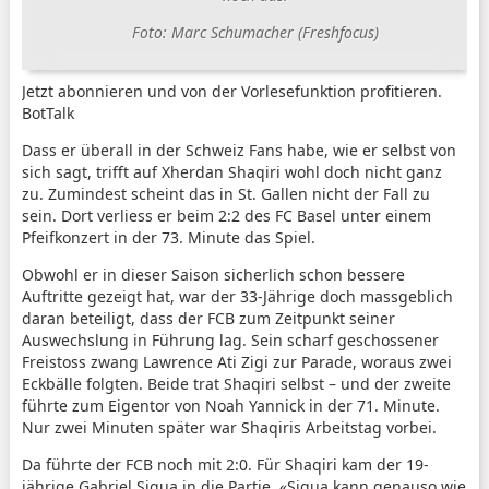
Foto: Marc Schumacher (Freshfocus)
Jetzt abonnieren und von der Vorlesefunktion profitieren.
BotTalk
Dass er überall in der Schweiz Fans habe, wie er selbst von
sich sagt, trifft auf Xherdan Shaqiri wohl doch nicht ganz
zu. Zumindest scheint das in St. Gallen nicht der Fall zu
sein. Dort verliess er beim 2:2 des FC Basel unter einem
Pfeifkonzert in der 73. Minute das Spiel.
Obwohl er in dieser Saison sicherlich schon bessere
Auftritte gezeigt hat, war der 33-Jährige doch massgeblich
daran beteiligt, dass der FCB zum Zeitpunkt seiner
Auswechslung in Führung lag. Sein scharf geschossener
Freistoss zwang Lawrence Ati Zigi zur Parade, woraus zwei
Eckbälle folgten. Beide trat Shaqiri selbst – und der zweite
führte zum Eigentor von Noah Yannick in der 71. Minute.
Nur zwei Minuten später war Shaqiris Arbeitstag vorbei.
Da führte der FCB noch mit 2:0. Für Shaqiri kam der 19-
jährige Gabriel Sigua in die Partie. «Sigua kann genauso wie