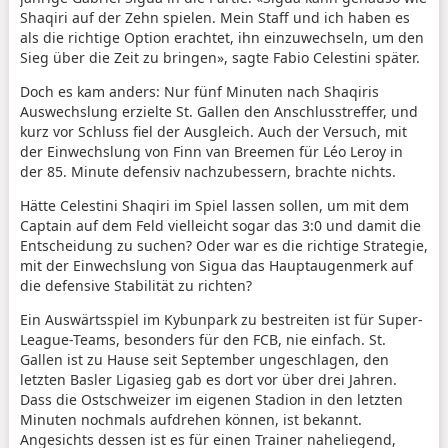
Shaqiri auf der Zehn spielen. Mein Staff und ich haben es
als die richtige Option erachtet, ihn einzuwechseln, um den
Sieg über die Zeit zu bringen», sagte Fabio Celestini später.
Doch es kam anders: Nur fünf Minuten nach Shaqiris
Auswechslung erzielte St. Gallen den Anschlusstreffer, und
kurz vor Schluss fiel der Ausgleich. Auch der Versuch, mit
der Einwechslung von Finn van Breemen für Léo Leroy in
der 85. Minute defensiv nachzubessern, brachte nichts.
Hätte Celestini Shaqiri im Spiel lassen sollen, um mit dem
Captain auf dem Feld vielleicht sogar das 3:0 und damit die
Entscheidung zu suchen? Oder war es die richtige Strategie,
mit der Einwechslung von Sigua das Hauptaugenmerk auf
die defensive Stabilität zu richten?
Ein Auswärtsspiel im Kybunpark zu bestreiten ist für Super-
League-Teams, besonders für den FCB, nie einfach. St.
Gallen ist zu Hause seit September ungeschlagen, den
letzten Basler Ligasieg gab es dort vor über drei Jahren.
Dass die Ostschweizer im eigenen Stadion in den letzten
Minuten nochmals aufdrehen können, ist bekannt.
Angesichts dessen ist es für einen Trainer naheliegend,