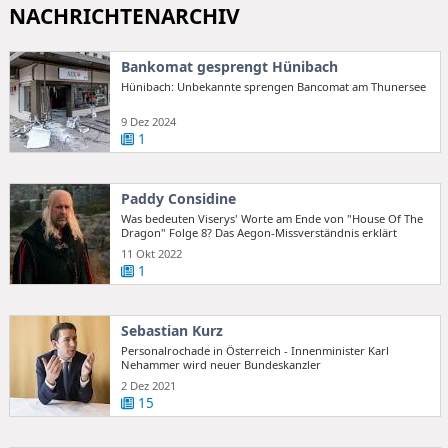
NACHRICHTENARCHIV
Bankomat gesprengt Hünibach
Hünibach: Unbekannte sprengen Bancomat am Thunersee
9 Dez 2024
1
Paddy Considine
Was bedeuten Viserys' Worte am Ende von "House Of The
Dragon" Folge 8? Das Aegon-Missverständnis erklärt
11 Okt 2022
1
Sebastian Kurz
Personalrochade in Österreich - Innenminister Karl
Nehammer wird neuer Bundeskanzler
2 Dez 2021
15