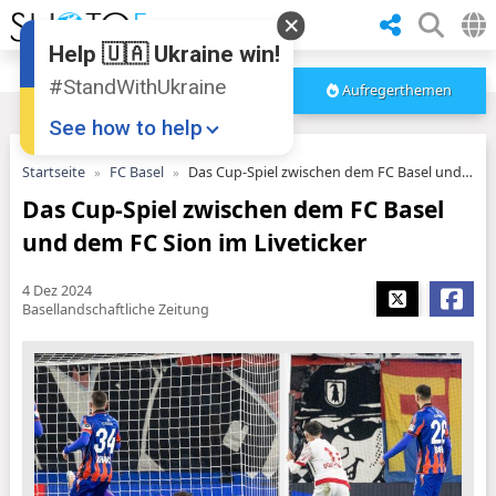
Help 🇺🇦 Ukraine win!
#StandWithUkraine
Aufregerthemen
See how to help
Startseite
FC Basel
Das Cup-Spiel zwischen dem FC Basel und dem FC Sion im Liveticker
Das Cup-Spiel zwischen dem FC Basel
und dem FC Sion im Liveticker
4 Dez 2024
Basellandschaftliche Zeitung
Donate
💸
Support Ukraine
❤
Share this widget
📌