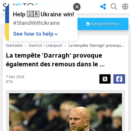
Help 🇺🇦 Ukraine win!
#StandWithUkraine
Aufregerthemen
See how to help
Startseite
Everton – Liverpool
La tempête 'Darragh' provoque également des remous dans le ...
La tempête 'Darragh' provoque
également des remous dans le ...
7 Dez 2024
RTN
Donate
💸
Support Ukraine
❤
Share this widget
📌