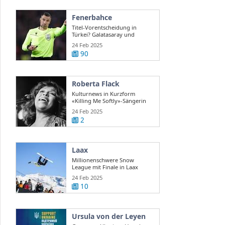
Fenerbahce
Titel-Vorentscheidung in
Türkei? Galatasaray und
Fenerbahce ...
24 Feb 2025
90
Roberta Flack
Kulturnews in Kurzform
«Killing Me Softly»-Sängerin
Roberta Flack ...
24 Feb 2025
2
Laax
Millionenschwere Snow
League mit Finale in Laax
24 Feb 2025
10
Ursula von der Leyen