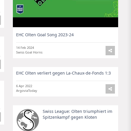
EHC Olten Goal Song 2023-24
14 Feb 2024
Swiss Goal Horns
EHC Olten verliert gegen La-Chaux-de-Fonds 1:3
6 Apr 2022
ArgoviaToday
Swiss League: Olten triumphiert im
Spitzenkampf gegen Kloten