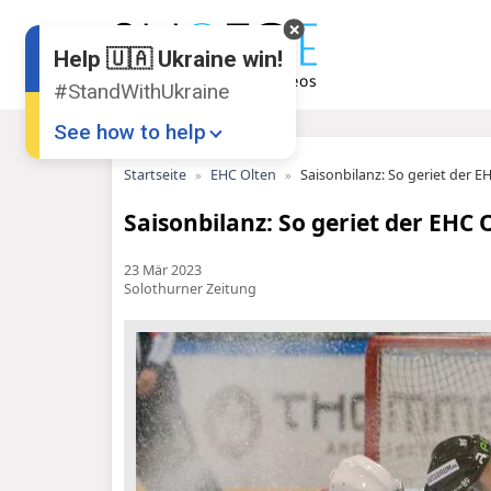
Help 🇺🇦 Ukraine win!
#StandWithUkraine
See how to help
Startseite
EHC Olten
Saisonbilanz: So geriet der E
Saisonbilanz: So geriet der EHC 
23 Mär 2023
Solothurner Zeitung
Donate
💸
Support Ukraine
❤
Share this widget
📌