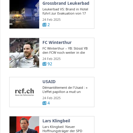
Grossbrand Leukerbad
Leukerbad VS: Brand in Hotel
führt zur Evakuation von 17
Gästen
24 Feb 2025
2
FC Winterthur
FC Winterthur – YB: Stösst YB
den FCW noch weiter in die
Krise?
24 Feb 2025
92
USAID
Démantèlement de l'Usaid : «
L'effet papillon a mué un
scandale d ...
24 Feb 2025
4
Lars Klingbeil
Lars Klingbeil: Neuer
Hoffnungsträger der SPD