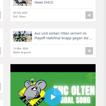
News EHCO
24 Feb 2025
EHC Olten
Aus und vorbei! Olten verliert im
Playoff-Halbfinal knapp gegen die ...
15 Mär 2024
Radio Argovia