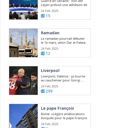
Guerre en Ukraine : Von der
Leyen prévoit une adhésion de
l ...
24 Feb 2025
15
Ramadan
Le ramadan pourrait débuter
le 1e mars, selon Dar el-Fatwa
24 Feb 2025
12
Liverpool
Liverpool, Valence : ça tourne
au cauchemar pour Giorgi ...
24 Feb 2025
299
Le pape François
Rome: «Légère amélioration»
évoquée pour le pape François
24 Feb 2025