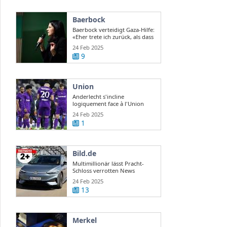
Baerbock
Baerbock verteidigt Gaza-Hilfe:
«Eher trete ich zurück, als dass
ich ...
24 Feb 2025
9
Union
Anderlecht s'incline
logiquement face à l'Union
RTBF Actus
24 Feb 2025
1
Bild.de
Multimillionär lässt Pracht-
Schloss verrotten News
24 Feb 2025
13
Merkel