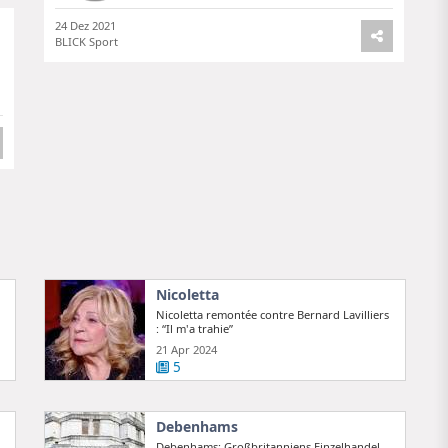
24 Dez 2021
BLICK Sport
Nicoletta
Nicoletta remontée contre Bernard Lavilliers
: “Il m'a trahie”
21 Apr 2024
5
Debenhams
Debenhams: Großbritanniens Einzelhandel