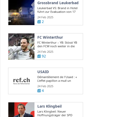
Grossbrand Leukerbad
Leukerbad VS: Brand in Hotel
führt zur Evakuation von 17
Gästen
24 Feb 2025
2
FC Winterthur
FC Winterthur – YB: Stösst YB
den FCW noch weiter in die
Krise?
24 Feb 2025
92
USAID
Démantèlement de l'Usaid : «
L'effet papillon a mué un
scandale d ...
24 Feb 2025
4
Lars Klingbeil
Lars Klingbeil: Neuer
Hoffnungsträger der SPD