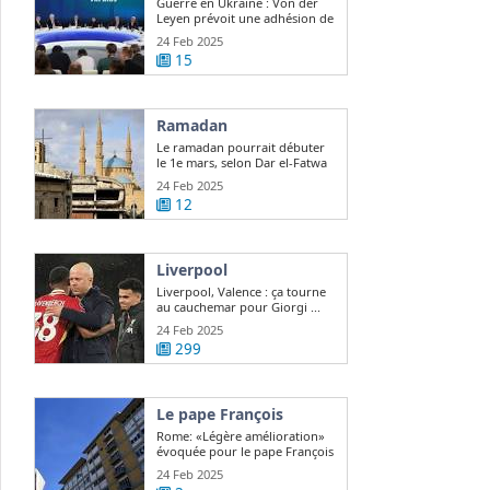
Guerre en Ukraine : Von der
Leyen prévoit une adhésion de
l ...
24 Feb 2025
15
Ramadan
Le ramadan pourrait débuter
le 1e mars, selon Dar el-Fatwa
24 Feb 2025
12
Liverpool
Liverpool, Valence : ça tourne
au cauchemar pour Giorgi ...
24 Feb 2025
299
Le pape François
Rome: «Légère amélioration»
évoquée pour le pape François
24 Feb 2025