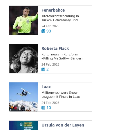
Fenerbahce
Titel-Vorentscheidung in
Türkei? Galatasaray und
Fenerbahce ...
24 Feb 2025
90
Roberta Flack
Kulturnews in Kurzform
«Killing Me Softly»-Sängerin
Roberta Flack ...
24 Feb 2025
2
Laax
Millionenschwere Snow
League mit Finale in Laax
24 Feb 2025
10
Ursula von der Leyen