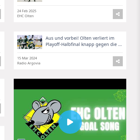
24 Feb 2025
EHC Olten
Aus und vorbei! Olten verliert im
Playoff-Halbfinal knapp gegen die ...
15 Mär 2024
Radio Argovia