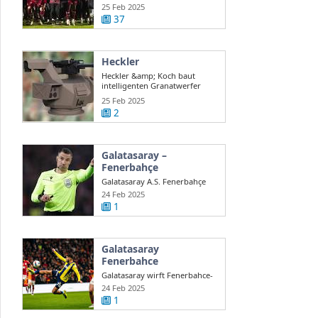
auch ...
25 Feb 2025
37
Heckler
Heckler &amp; Koch baut
intelligenten Granatwerfer
gegen Drohnen
25 Feb 2025
2
Galatasaray –
Fenerbahçe
Galatasaray A.S. Fenerbahçe
A.S. en direct Süper Lig turque
24 Feb 2025
...
1
Galatasaray
Fenerbahce
Galatasaray wirft Fenerbahce-
Coach Mourinho Rassismus
24 Feb 2025
vor
1