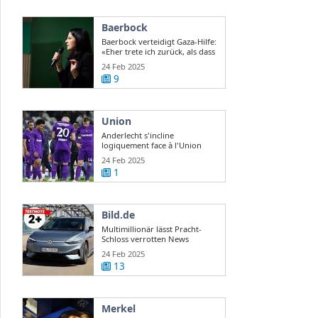
Baerbock
Baerbock verteidigt Gaza-Hilfe:
«Eher trete ich zurück, als dass
ich ...
24 Feb 2025
9
Union
Anderlecht s'incline
logiquement face à l'Union
RTBF Actus
24 Feb 2025
1
Bild.de
Multimillionär lässt Pracht-
Schloss verrotten News
24 Feb 2025
13
Merkel