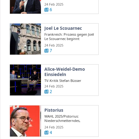
24 Feb 2025
6
Joel Le Scouarnec
Frankreich: Prozess gegen Joël
Le Scouarnec beginnt
24 Feb 2025
7
Alice-Weidel-Demo
Einsiedeln
TV-Kritik Stefan Büsser
unterwegs in Einsiedeln an der
24 Feb 2025
Alice ...
2
Pistorius
WAHL 2025/Pistorius:
Niederschmetterndes,
katastrophales Ergebnis
24 Feb 2025
4