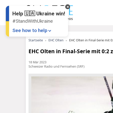
Help 🇺🇦 Ukraine win!
#StandWithUkraine
See how to help
Startseite
EHC Olten
EHC Olten in Final-Serie mit 0
EHC Olten in Final-Serie mit 0:2
18 Mär 2023
Schweizer Radio und Fernsehen (SRF)
Donate
💸
Support Ukraine
❤
Share this widget
📌