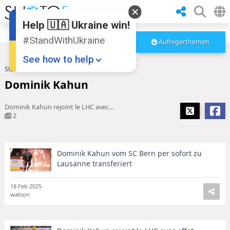
Help 🇺🇦 Ukraine win!
#StandWithUkraine
Aufregerthemen
See how to help
Startseite
Dominik Kahun
Dominik Kahun
Dominik Kahun rejoint le LHC avec effet immédiat
2
Dominik Kahun vom SC Bern per sofort zu
Donate
💸
Lausanne transferiert
Support Ukraine
❤
18 Feb 2025
watson
Share this widget
📌