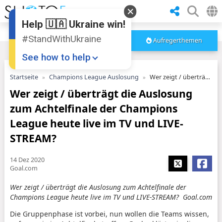
Help 🇺🇦 Ukraine win!
#StandWithUkraine
Aufregerthemen
See how to help
Startseite
Champions League Auslosung
Wer zeigt / überträgt die Auslosung zum Achtelfinale der Champions League heute live im TV und LIVE-STREAM?
Wer zeigt / überträgt die Auslosung
zum Achtelfinale der Champions
League heute live im TV und LIVE-
STREAM?
Donate
💸
14 Dez 2020
Goal.com
Support Ukraine
❤
Wer zeigt / überträgt die Auslosung zum Achtelfinale der
Share this widget
📌
Champions League heute live im TV und LIVE-STREAM? Goal.com
Die Gruppenphase ist vorbei, nun wollen die Teams wissen,