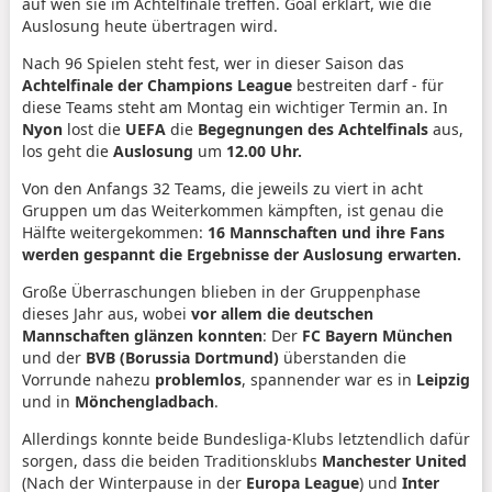
auf wen sie im Achtelfinale treffen. Goal erklärt, wie die
Auslosung heute übertragen wird.
Nach 96 Spielen steht fest, wer in dieser Saison das
Achtelfinale der Champions League
bestreiten darf - für
diese Teams steht am Montag ein wichtiger Termin an. In
Nyon
lost die
UEFA
die
Begegnungen des Achtelfinals
aus,
los geht die
Auslosung
um
12.00 Uhr.
Von den Anfangs 32 Teams, die jeweils zu viert in acht
Gruppen um das Weiterkommen kämpften, ist genau die
Hälfte weitergekommen:
16 Mannschaften und ihre Fans
werden gespannt die Ergebnisse der Auslosung erwarten.
Große Überraschungen blieben in der Gruppenphase
dieses Jahr aus, wobei
vor allem die deutschen
Mannschaften glänzen konnten
: Der
FC Bayern München
und der
BVB (Borussia Dortmund)
überstanden die
Vorrunde nahezu
problemlos
, spannender war es in
Leipzig
und in
Mönchengladbach
.
Allerdings konnte beide Bundesliga-Klubs letztendlich dafür
sorgen, dass die beiden Traditionsklubs
Manchester United
(Nach der Winterpause in der
Europa League
) und
Inter