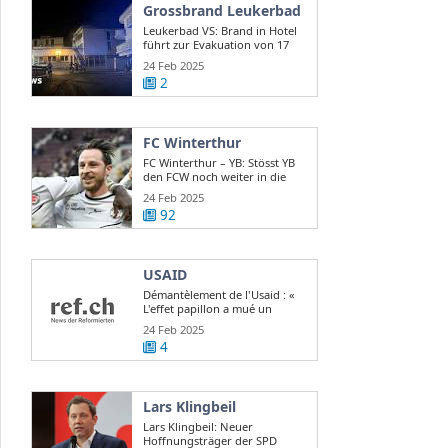
Grossbrand Leukerbad
Leukerbad VS: Brand in Hotel
führt zur Evakuation von 17
Gästen
24 Feb 2025
2
FC Winterthur
FC Winterthur – YB: Stösst YB
den FCW noch weiter in die
Krise?
24 Feb 2025
92
USAID
Démantèlement de l'Usaid : «
L'effet papillon a mué un
scandale d ...
24 Feb 2025
4
Lars Klingbeil
Lars Klingbeil: Neuer
Hoffnungsträger der SPD