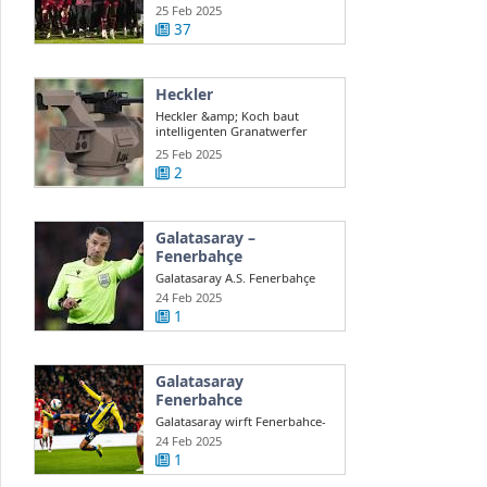
auch ...
25 Feb 2025
37
Heckler
Heckler &amp; Koch baut
intelligenten Granatwerfer
gegen Drohnen
25 Feb 2025
2
Galatasaray –
Fenerbahçe
Galatasaray A.S. Fenerbahçe
A.S. en direct Süper Lig turque
24 Feb 2025
...
1
Galatasaray
Fenerbahce
Galatasaray wirft Fenerbahce-
Coach Mourinho Rassismus
24 Feb 2025
vor
1