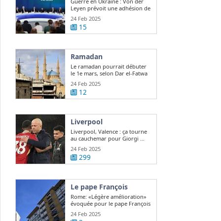
Guerre en Ukraine : Von der
Leyen prévoit une adhésion de
l ...
24 Feb 2025
15
Ramadan
Le ramadan pourrait débuter
le 1e mars, selon Dar el-Fatwa
24 Feb 2025
12
Liverpool
Liverpool, Valence : ça tourne
au cauchemar pour Giorgi ...
24 Feb 2025
299
Le pape François
Rome: «Légère amélioration»
évoquée pour le pape François
24 Feb 2025