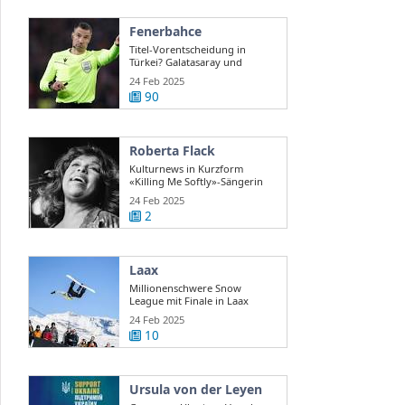
Fenerbahce
Titel-Vorentscheidung in
Türkei? Galatasaray und
Fenerbahce ...
24 Feb 2025
90
Roberta Flack
Kulturnews in Kurzform
«Killing Me Softly»-Sängerin
Roberta Flack ...
24 Feb 2025
2
Laax
Millionenschwere Snow
League mit Finale in Laax
24 Feb 2025
10
Ursula von der Leyen