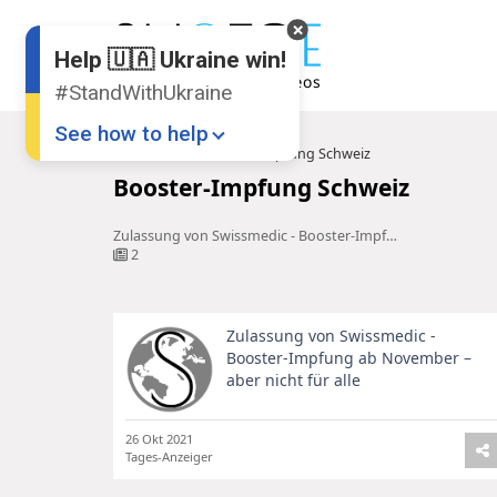
Help 🇺🇦 Ukraine win!
#StandWithUkraine
See how to help
Startseite
Booster-Impfung Schweiz
Booster-Impfung Schweiz
Zulassung von Swissmedic - Booster-Impfung ab November – aber nicht für alle
2
Zulassung von Swissmedic -
Donate
💸
Booster-Impfung ab November –
aber nicht für alle
Support Ukraine
❤
Share this widget
📌
26 Okt 2021
Tages-Anzeiger