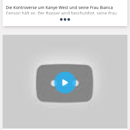
Die Kontroverse um Kanye West und seine Frau Bianca
Censori hält an. Der Rapper wird beschuldigt, seine Frau
öffentlich zu objektivieren und sie lediglich als Statussymbol
zu präsentieren. Diese Vorwürfe sorgen für Diskussionen in
den Medien und der Öffentlichkeit.
Aufklärung und Debatte
Die Frage, ob Kanye West seine Frau Bianca Censori wirklich
zum Objekt macht, bleibt weiterhin offen. Die Debatte über
die Rolle von Frauen in der Öffentlichkeit und in der
Musikindustrie wird durch solche Vorfälle erneut angeheizt.
Es bleibt abzuwarten, wie sich die Situation
weiterentwickeln wird und ob Kanye West sein Verhalten
überdenken wird.