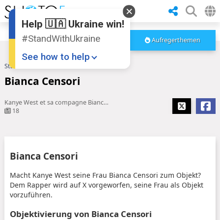
Help 🇺🇦 Ukraine win!
#StandWithUkraine
Aufregerthemen
See how to help
Startseite
Bianca Censori
Bianca Censori
Kanye West et sa compagne Bianca Censori ont-ils été expulsés ...
18
Donate
💸
Bianca Censori
Support Ukraine
❤
Macht Kanye West seine Frau Bianca Censori zum Objekt?
Dem Rapper wird auf X vorgeworfen, seine Frau als Objekt
Share this widget
📌
vorzuführen.
Objektivierung von Bianca Censori