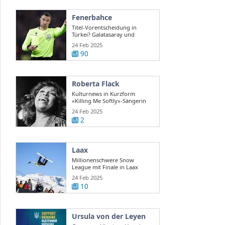
Fenerbahce
Titel-Vorentscheidung in
Türkei? Galatasaray und
Fenerbahce ...
24 Feb 2025
90
Roberta Flack
Kulturnews in Kurzform
«Killing Me Softly»-Sängerin
Roberta Flack ...
24 Feb 2025
2
Laax
Millionenschwere Snow
League mit Finale in Laax
24 Feb 2025
10
Ursula von der Leyen