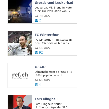
Grossbrand Leukerbad
Leukerbad VS: Brand in Hotel
führt zur Evakuation von 17
Gästen
24 Feb 2025
2
FC Winterthur
FC Winterthur – YB: Stösst YB
den FCW noch weiter in die
Krise?
24 Feb 2025
92
USAID
Démantèlement de l'Usaid : «
L'effet papillon a mué un
scandale d ...
24 Feb 2025
4
Lars Klingbeil
Lars Klingbeil: Neuer
Hoffnungsträger der SPD