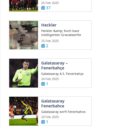
auch ...
25 Feb 2025
37
Heckler
Heckler &amp; Koch baut
intelligenten Granatwerfer
gegen Drohnen
25 Feb 2025
2
Galatasaray –
Fenerbahçe
Galatasaray A.S. Fenerbahçe
A.S. en direct Süper Lig turque
24 Feb 2025
...
1
Galatasaray
Fenerbahce
Galatasaray wirft Fenerbahce-
Coach Mourinho Rassismus
24 Feb 2025
vor
1