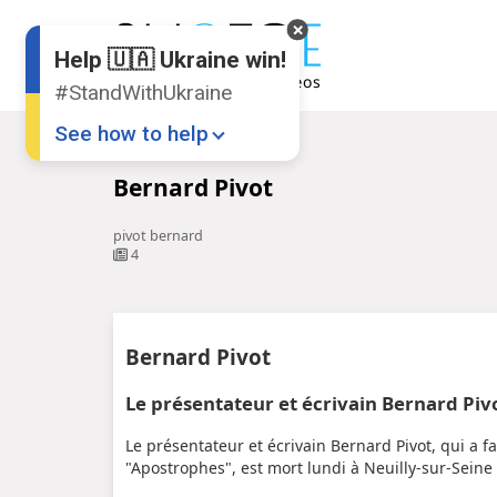
Help 🇺🇦 Ukraine win!
#StandWithUkraine
See how to help
Startseite
Bernard Pivot
Bernard Pivot
pivot bernard
4
Donate
💸
Bernard Pivot
Support Ukraine
❤
Le présentateur et écrivain Bernard Pivo
Share this widget
📌
Le présentateur et écrivain Bernard Pivot, qui a f
"Apostrophes", est mort lundi à Neuilly-sur-Seine à 