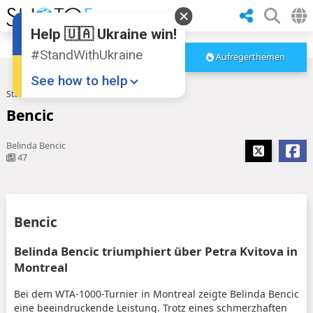
Help 🇺🇦 Ukraine win!
#StandWithUkraine
Aufregerthemen
See how to help
Startseite
Bencic
Bencic
Belinda Bencic
47
Donate
💸
Bencic
Support Ukraine
❤
Belinda Bencic triumphiert über Petra Kvitova in
Montreal
Share this widget
📌
Bei dem WTA-1000-Turnier in Montreal zeigte Belinda Bencic
eine beeindruckende Leistung. Trotz eines schmerzhaften