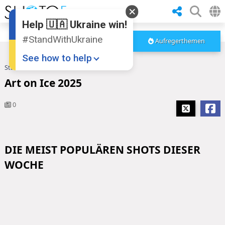
Help 🇺🇦 Ukraine win!
#StandWithUkraine
Aufregerthemen
See how to help
Startseite
Art on Ice 2025
Art on Ice 2025
0
DIE MEIST POPULÄREN SHOTS DIESER
Donate
💸
WOCHE
Support Ukraine
❤
Share this widget
📌