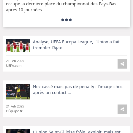
occupe la dernière place du championnat des Pays-Bas
après 10 journées.
L'Ajax Amsterdam, autrefois considéré comme l'un des plus
grands clubs de football en Europe, traverse actuellement
une période difficile. Avec des résultats décevants en
championnat et des problèmes en interne, le club est loin
Analyse, UEFA Europa League, l'Union a fait
de sa gloire passée. Les supporters espèrent un renouveau
trembler l'Ajax
rapide pour retrouver la place qui lui revient dans le
football européen.
21 Feb 2025
UEFA.com
Nez cassé mais pas de penalty : l'image choc
après un contact ...
21 Feb 2025
L'Équipe.fr
L'Union Saint-Gilloise frôle l'exploit, mais est