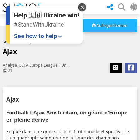
Help 🇺🇦 Ukraine win!
#StandWithUkraine
Aufregerthemen
See how to help
Startseite
Ajax
Ajax
Analyse, UEFA Europa League, l'Union a fait trembler l'Ajax
21
Donate
💸
Ajax
Support Ukraine
❤
Football: L'Ajax Amsterdam, un géant d'Europe
en pleine dérive
Share this widget
📌
Englué dans une grave crise institutionnelle et sportive, le
club quadruple vainqueur de la Ligue des champions