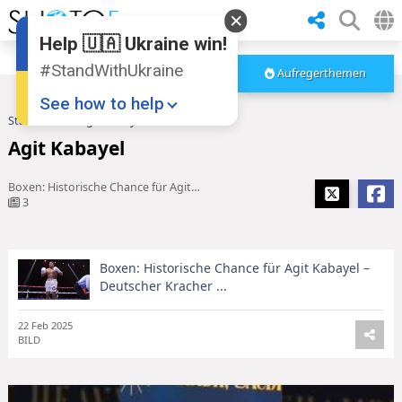
Help 🇺🇦 Ukraine win!
#StandWithUkraine
Aufregerthemen
See how to help
Startseite
Agit Kabayel
Agit Kabayel
Boxen: Historische Chance für Agit Kabayel – Deutscher Kracher ...
3
Boxen: Historische Chance für Agit Kabayel –
Donate
💸
Deutscher Kracher ...
Support Ukraine
❤
22 Feb 2025
BILD
Share this widget
📌