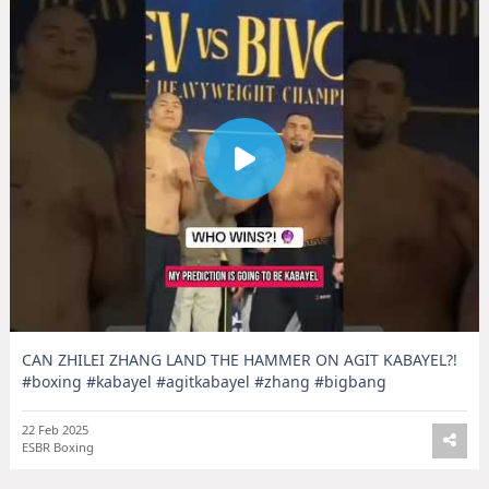
CAN ZHILEI ZHANG LAND THE HAMMER ON AGIT KABAYEL?!
#boxing #kabayel #agitkabayel #zhang #bigbang
22 Feb 2025
ESBR Boxing