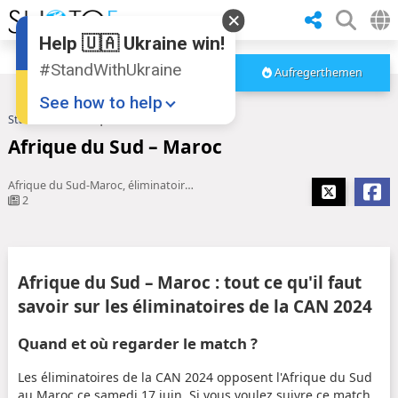
Help 🇺🇦 Ukraine win!
#StandWithUkraine
Aufregerthemen
See how to help
Startseite
Afrique du Sud – Maroc
Afrique du Sud – Maroc
Afrique du Sud-Maroc, éliminatoires CAN 2024 : à quelle heure et ...
2
Donate
💸
Afrique du Sud – Maroc : tout ce qu'il faut
Support Ukraine
❤
savoir sur les éliminatoires de la CAN 2024
Share this widget
📌
Quand et où regarder le match ?
Les éliminatoires de la CAN 2024 opposent l'Afrique du Sud
au Maroc ce samedi 17 juin. Si vous voulez suivre ce match,